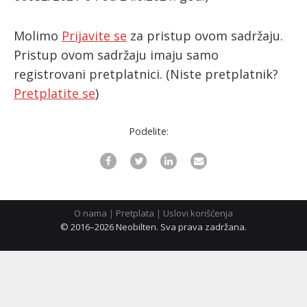
Molimo
Prijavite se
za pristup ovom sadržaju.
ћирилица
Pristup ovom sadržaju imaju samo
registrovani pretplatnici.
(Niste pretplatnik?
Pretplatite se
)
Podelite:
O nama
|
Pretplata
|
Uslovi korišćenja
© 2016–2026 Neobilten. Sva prava zadržana.