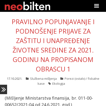
Početna
PRAVILNO POPUNJAVANJE I
Pretraga
PODNOŠENJE PRIJAVE ZA
ZAŠTITU I UNAPREĐENJE
Aktuelno
ŽIVOTNE SREDINE ZA 2021.
Podaci
GODINU NA PROPISANOM
Linkovi
OBRASCU 1
O nama
17.10.2021.
Službena mišljenja
Porezi (ostalo) / fiskalne
kase
Ekologija
Pretplata
(Mišljenje Ministarstva finansija, br. 011-00-
Prijava
00652/2021-04 od 24.6.2021. god.)