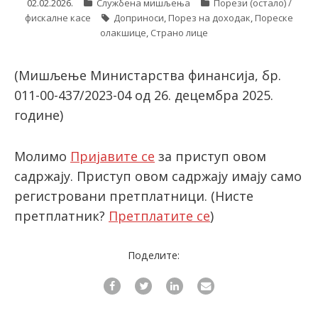
02.02.2026.
Службена мишљења
Порези (остало) /
фискалне касе
Доприноси
,
Порез на доходак
,
Пореске
олакшице
,
Страно лице
latinica
(Мишљење Министарства финансија, бр.
011-00-437/2023-04 од 26. децембра 2025.
године)
Молимо
Пријавите се
за приступ овом
садржају. Приступ овом садржају имају само
регистровани претплатници.
(Нисте
претплатник?
Претплатите се
)
Поделите: