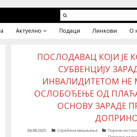
га
Актуелно
Подаци
Линкови
О 
ПОСЛОДАВАЦ КОЈИ ЈЕ 
СУБВЕНЦИЈУ ЗАРАД
ИНВАЛИДИТЕТОМ НЕ 
ОСЛОБОЂЕЊЕ ОД ПЛАЋ
ОСНОВУ ЗАРАДЕ П
ДОПРИН
04.08.2025.
Службена мишљења
Порези (остало
Пореске олак