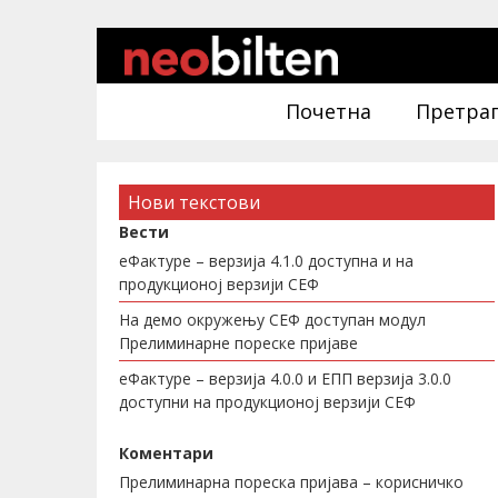
Почетна
Претра
Нови текстови
Вести
еФактуре – верзија 4.1.0 доступна и на
продукционој верзији СЕФ
На демо окружењу СЕФ доступан модул
Прелиминарне пореске пријаве
еФактуре – верзија 4.0.0 и ЕПП верзија 3.0.0
доступни на продукционој верзији СЕФ
Коментари
Прелиминарна пореска пријава – корисничко