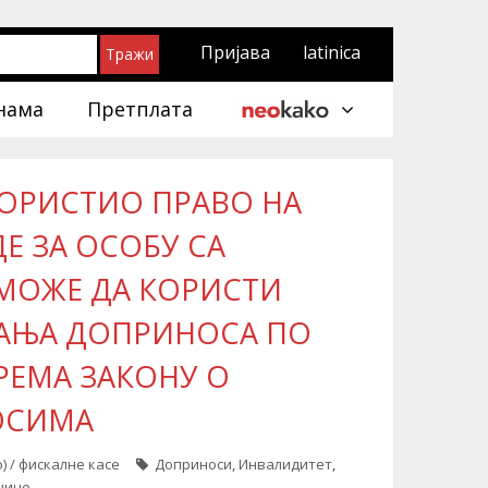
Пријава
latinica
нама
Претплата
КОРИСТИО ПРАВО НА
Е ЗА ОСОБУ СА
МОЖЕ ДА КОРИСТИ
АЊА ДОПРИНОСА ПО
РЕМА ЗАКОНУ О
ОСИМА
) / фискалне касе
Доприноси
,
Инвалидитет
,
шице