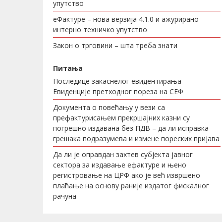
упутство
еФактуре – нова верзија 4.1.0 и ажурирано
интерно техничко упутство
Закон о трговини – шта треба знати
Питања
Последице закаснелог евидентирања
Евиденције претходног пореза на СЕФ
Документа о повећању у вези са
префактурисањем прекршајних казни су
погрешно издавана без ПДВ – да ли исправка
грешака подразумева и измене пореских пријава
Да ли је оправдан захтев субјекта јавног
сектора за издавање ефактуре и њено
регистровање на ЦРФ ако је већ извршено
плаћање на основу раније издатог фискалног
рачуна