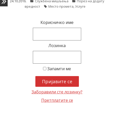
24.10.2016.
Службена мишљења
Порез на додату
вредност
Место промета
,
Услуге
latinica
Корисничко име
Лозинка
Запамти ме
Заборавили сте лозинку?
Претплатите се