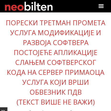
Почетна
ПОРЕСКИ ТРЕТМАН ПРОМЕТА
Претрага
УСЛУГА МОДИФИКАЦИЈЕ И
РАЗВОЈА СОФТВЕРА
Актуелно
ПОСТОЈЕЋЕ АПЛИКАЦИЈЕ
Подаци
СЛАЊЕМ СОФТВЕРСКОГ
Линкови
КОДА НА СЕРВЕР ПРИМАОЦА
О нама
УСЛУГА КОЈИ ВРШИ
ОБВЕЗНИК ПДВ
Претплата
(ТЕКСТ ВИШЕ НЕ ВАЖИ)
Пријава