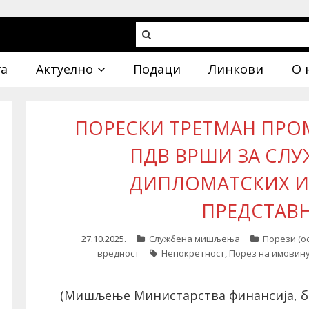
га
Актуелно
Подаци
Линкови
О 
ПОРЕСКИ ТРЕТМАН ПРО
ПДВ ВРШИ ЗА СЛУ
ДИПЛОМАТСКИХ И
ПРЕДСТАВ
27.10.2025.
Службена мишљења
Порези (ос
вредност
Непокретност
,
Порез на имовин
(Мишљење Министарства финансија, бр.