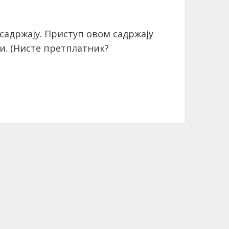
садржају. Приступ овом садржају
и.
(Нисте претплатник?