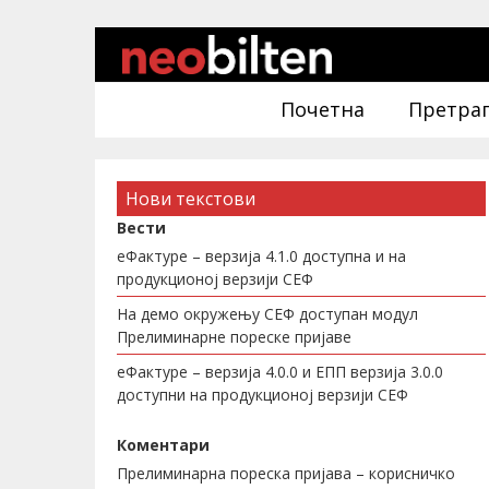
Почетна
Претра
Нови текстови
Вести
еФактуре – верзија 4.1.0 доступна и на
продукционој верзији СЕФ
На демо окружењу СЕФ доступан модул
Прелиминарне пореске пријаве
еФактуре – верзија 4.0.0 и ЕПП верзија 3.0.0
доступни на продукционој верзији СЕФ
Коментари
Прелиминарна пореска пријава – корисничко