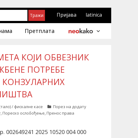
Пријава
latinica
нама
Претплата
МЕТА КОЈИ ОБВЕЗНИК
ЖБЕНЕ ПОТРЕБЕ
 КОНЗУЛАРНИХ
НИШТВА
тало) / фискалне касе
Порез на додату
у
,
Пореско ослобођење
,
Пренос права
 002649241 2025 10520 004 000