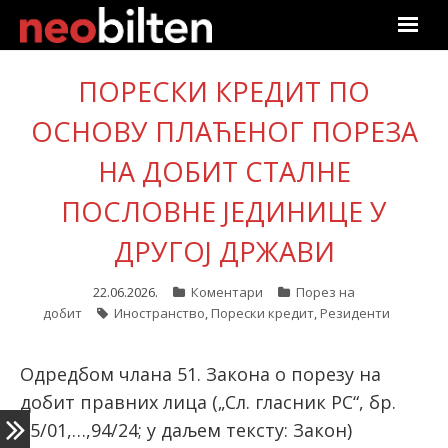
Почетна
ПОРЕСКИ КРЕДИТ ПО
ОСНОВУ ПЛАЋЕНОГ ПОРЕЗА
Претрага
НА ДОБИТ СТАЛНЕ
Актуелно
ПОСЛОВНЕ ЈЕДИНИЦЕ У
Подаци
ДРУГОЈ ДРЖАВИ
Линкови
22.06.2026.
Коментари
Порез на
добит
Иностранство
,
Порески кредит
,
Резиденти
О нама
Претплата
Одредбом члана 51. Закона о порезу на
добит правних лица („Сл. гласник РС“, бр.
Пријава
25/01,…,94/24; у даљем тексту: Закон)