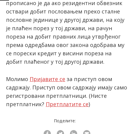
прописано је да ако резидентни обвезник
оствари добит пословањем преко сталне
пословне јединице у другој држави, на коју
latinica
је плаћен порез у тој држави, на рачун
пореза на добит правних лица утврђеног
према одредбама овог закона одобрава му
се порески кредит у висини пореза на
добит плаћеног у тој другој држави.
Молимо
Пријавите се
за приступ овом
садржају. Приступ овом садржају имају само
регистровани претплатници.
(Нисте
претплатник?
Претплатите се
)
Поделите: