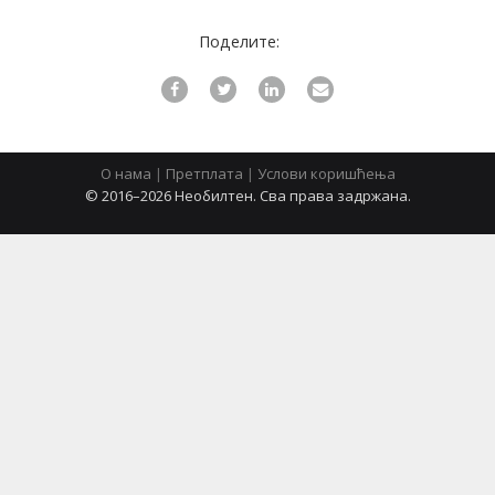
Поделите:
latinica
О нама
|
Претплата
|
Услови коришћења
© 2016–2026 Необилтен. Сва права задржана.