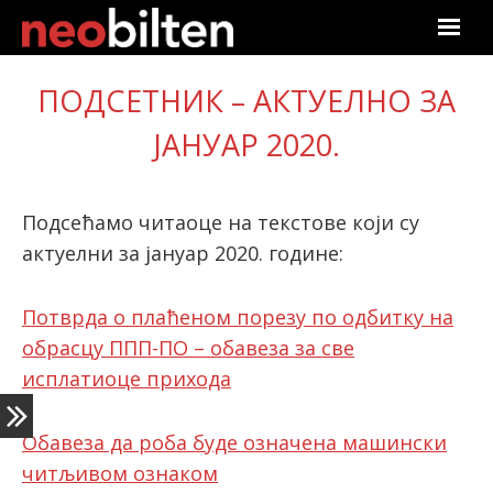
Почетна
ПОДСЕТНИК – АКТУЕЛНО ЗА
Претрага
ЈАНУАР 2020.
Актуелно
Подсећамо читаоце на текстове који су
Подаци
актуелни за јануар 2020. године:
Линкови
Потврда о плаћеном порезу по одбитку на
обрасцу ППП-ПО – обавеза за све
О нама
исплатиоце прихода
Претплата
Обавеза да роба буде означена машински
Пријава
читљивом ознаком