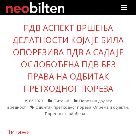
Почетна
ПДВ АСПЕКТ ВРШЕЊА
Претрага
ДЕЛАТНОСТИ КОЈА ЈЕ БИЛА
ОПОРЕЗИВА ПДВ А САДА ЈЕ
Актуелно
ОСЛОБОЂЕНА ПДВ БЕЗ
Подаци
ПРАВА НА ОДБИТАК
Линкови
ПРЕТХОДНОГ ПОРЕЗА
О нама
19.06.2023.
Питања
Порез на додату
вредност
Одбитак претходног пореза
,
Опрема и објекти
,
Претплата
Пореско ослобођење
Пријава
Питање