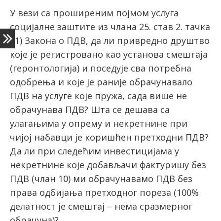
У вези са проширеним појмом услуга
социјалне заштите из члана 25. став 2. тачка
latinica
11) Закона о ПДВ, да ли привредно друштво
које је регистровано као установа смештаја
(геронтологија) и поседује сва потребна
одобрења и које је раније обрачунавало
ПДВ на услуге које пружа, сада више не
обрачунава ПДВ? Шта се дешава са
улагањима у опрему и некретнине при
чијој набавци је коришћен претходни ПДВ?
Да ли при следећим инвестицијама у
некретнине које добављачи фактуришу без
ПДВ (члан 10) ми обрачунавамо ПДВ без
права одбијања претходног пореза (100%
делатност је смештај – нема сразмерног
обрачуна)?