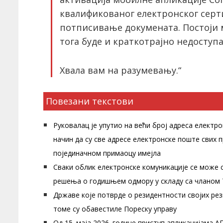
квалификованог електронског серти
потписивање докумената. Постоји 
тога буде и краткотрајно недоступа
Хвала вам на разумевању.“
Повезани текстови
Руковалац је упутио на већи број адреса електр
начин да су све адресе електронске поште свих
појединачном примаоцу имејла
Сваки облик електронске комуникације се мож
решења о годишњем одмору у складу са чланом 75
Државе које потврде о резидентности својих рез
томе су обавестиле Пореску управу
Од 15. маја 2026. године приступ апликацијама 