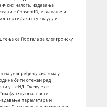
ничких налога, издавање
кације ConsentID, издавање и
ог сертификата у клауду и
штење са Портала за електронску
ва на унапређењу система у
 године бити отежан рад
цију – еИД. Очекује се
ећих функционалности:
 издавање параметара и
sentID, издавање и активација