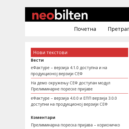
Почетна
Претра
Нови текстови
Вести
еФактуре – верзија 4.1.0 доступна и на
продукционој верзији СЕФ
На демо окружењу СЕФ доступан модул
Прелиминарне пореске пријаве
еФактуре – верзија 4.0.0 и ЕПП верзија 3.0.0
доступни на продукционој верзији СЕФ
Коментари
Прелиминарна пореска пријава – корисничко