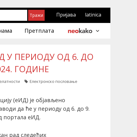
Пријава
latinica
нама
Претплата
 У ПЕРИОДУ ОД 6. ДО
024. ГОДИНЕ
делатности
Електронско пословање
ију (еИД) је објављено
води да ће у периоду од 6. до 9.
д портала еИД.
жан рад следећих