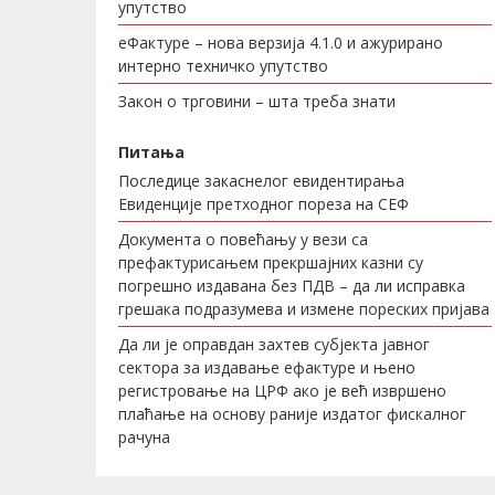
упутство
еФактуре – нова верзија 4.1.0 и ажурирано
интерно техничко упутство
Закон о трговини – шта треба знати
Питања
Последице закаснелог евидентирања
Евиденције претходног пореза на СЕФ
Документа о повећању у вези са
префактурисањем прекршајних казни су
погрешно издавана без ПДВ – да ли исправка
грешака подразумева и измене пореских пријава
Да ли је оправдан захтев субјекта јавног
сектора за издавање ефактуре и њено
регистровање на ЦРФ ако је већ извршено
плаћање на основу раније издатог фискалног
рачуна