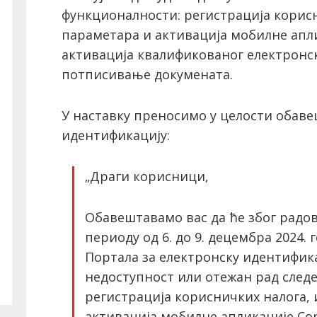
функционалности: регистрација корис
параметара и активација мобилне апли
активација квалификованог електронск
потписивање докумената.
У наставку преносимо у целости обаве
идентификацију:
„Драги корисници,
Обавештавамо вас да ће због радо
периоду од 6. до 9. децембра 2024.
Портала за електронску идентифика
недоступност или отежан рад след
регистрација корисничких налога,
активација мобилне апликације Con