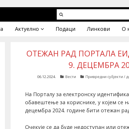
га
Актуелно
Подаци
Линкови
О 
ОТЕЖАН РАД ПОРТАЛА ЕИД
9. ДЕЦЕМБРА 2
06.12.2024.
Вести
Привредни субјекти / 
На Порталу за електронску идентификац
обавештење за кориснике, у којем се на
децембра 2024. године бити отежан ра
Очекује се да буде недоступан или оте