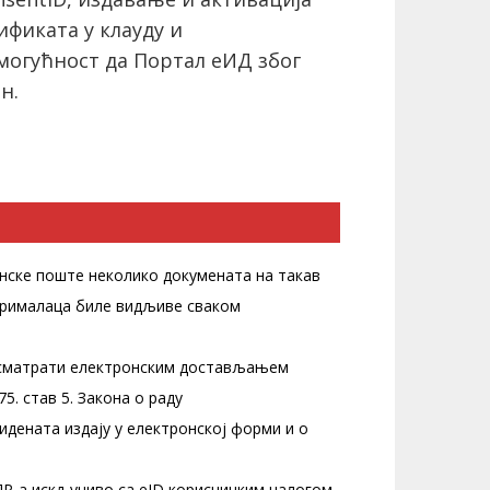
фиката у клауду и
могућност да Портал еИД због
н.
онске поште неколико докумената на такав
 прималаца биле видљиве сваком
е сматрати електронским достављањем
. став 5. Закона о раду
идената издају у електронској форми и о
АПР-а искључиво са eID корисничким налогом