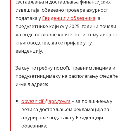
састављања и достављања финансијских
извештаја, обавезно провере ажурност
података у
Евиденцији обвезника
, а
предузетнике који су у 2025. години почели
да воде пословне књиге по систему двојног
књиговодства, да се пријаве у ту
евиденцију.
За сву потребну помоћ, правним лицима и
предузетницима су на располагању следеће
и-мејл адресе:
obveznicifi@apr.gov.rs
– за појашњења у
вези са достављањем рекламација за
ажурирање података у Евиденцији
обвезника;