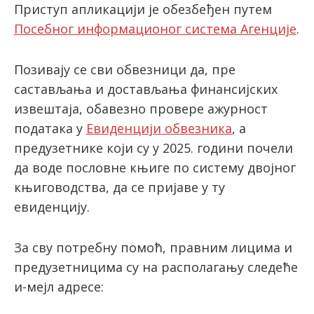
Приступ апликацији је обезбеђен путем
Посебног информационог система Агенције
.
latinica
Позивају се сви обвезници да, пре
састављања и достављања финансијских
извештаја, обавезно провере ажурност
података у
Евиденцији обвезника
, а
предузетнике који су у 2025. години почели
да воде пословне књиге по систему двојног
књиговодства, да се пријаве у ту
евиденцију.
За сву потребну помоћ, правним лицима и
предузетницима су на располагању следеће
и-мејл адресе: