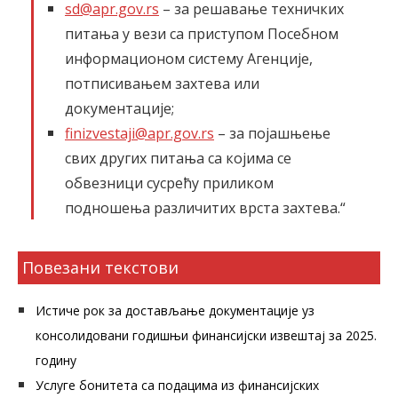
sd@apr.gov.rs
– за решавање техничких
питања у вези са приступом Посебном
информационoм систему Агенције,
потписивањем захтева или
документације;
finizvestaji@apr.gov.rs
– за појашњење
свих других питања са којима се
обвезници сусрећу приликом
подношења различитих врста захтева.“
Повезани текстови
Истиче рок за достављање документације уз
консолидовани годишњи финансијски извештај за 2025.
годину
Услуге бонитета са подацима из финансијских