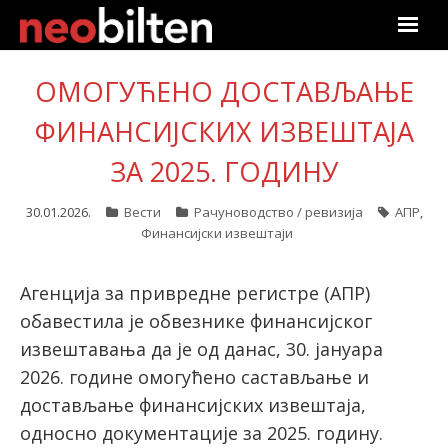
Почетна
ОМОГУЋЕНО ДОСТАВЉАЊЕ
ФИНАНСИЈСКИХ ИЗВЕШТАЈА
Претрага
ЗА 2025. ГОДИНУ
Актуелно
30.01.2026.
Вести
Рачуноводство / ревизија
АПР
,
Подаци
Финансијски извештаји
Линкови
Агенција за привредне регистре (АПР)
обавестила је обвезнике финансијског
О нама
извештавања да је од данас, 30. јануара
Претплата
2026. године омогућено састављање и
достављање финансијских извештаја,
Пријава
односно документације за 2025. годину.