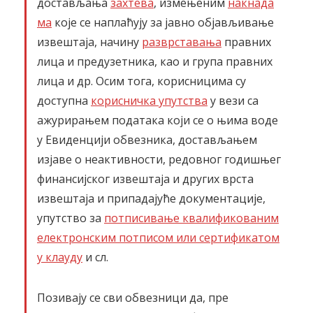
достављања
захтева
, измењеним
накнада
ма
које се наплаћују за јавно објављивање
извештаја, начину
разврставања
правних
лица и предузетника, као и група правних
лица и др. Осим тога, корисницима су
доступна
корисничка упутства
у вези са
ажурирањем података који се о њима воде
у Евиденцији обвезника, достављањем
изјаве о неактивности, редовног годишњег
финансијског извештаја и других врста
извештаја и припадајуће документације,
упутство за
потписивање квалификованим
електронским потписом или сертификатом
у клауду
и сл.
Позивају се сви обвезници да, пре