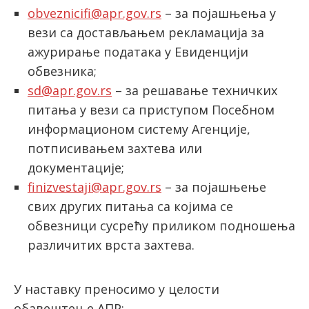
obveznicifi@apr.gov.rs
– за појашњења у
вези са достављањем рекламација за
ажурирање података у Евиденцији
обвезника;
sd@apr.gov.rs
– за решавање техничких
питања у вези са приступом Посебном
информационoм систему Агенције,
потписивањем захтева или
документације;
finizvestaji@apr.gov.rs
– за појашњење
свих других питања са којима се
обвезници сусрећу приликом подношења
различитих врста захтева.
У наставку преносимо у целости
обавештење АПР: