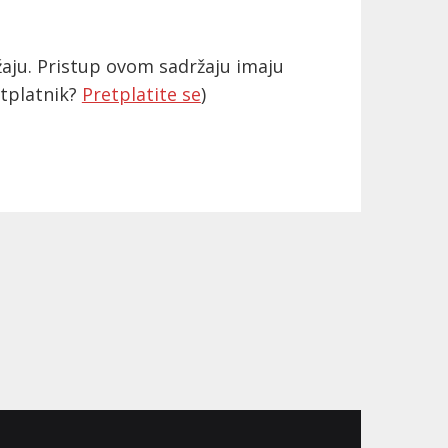
aju. Pristup ovom sadržaju imaju
etplatnik?
Pretplatite se
)