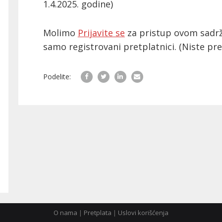
1.4.2025. godine)
Molimo
Prijavite se
za pristup ovom sadrž
samo registrovani pretplatnici.
(Niste pr
Podelite:
O nama
|
Pretplata
|
Uslovi korišćenja