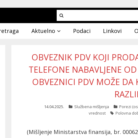
retraga
Aktuelno
Podaci
Linkovi
O
OBVEZNIK PDV KOJI PROD
TELEFONE NABAVLJENE OD F
OBVEZNICI PDV MOŽE DA 
RAZLI
14.04.2025.
Službena mišljenja
Porezi (os
vrednost
Polovna do
(Mišljenje Ministarstva finansija, br. 000