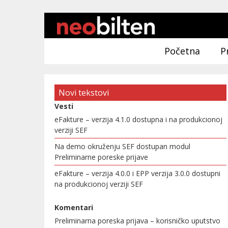
Početna
P
Novi tekstovi
Vesti
eFakture – verzija 4.1.0 dostupna i na produkcionoj
verziji SEF
Na demo okruženju SEF dostupan modul
Preliminarne poreske prijave
eFakture – verzija 4.0.0 i EPP verzija 3.0.0 dostupni
na produkcionoj verziji SEF
Komentari
Preliminarna poreska prijava – korisničko uputstvo