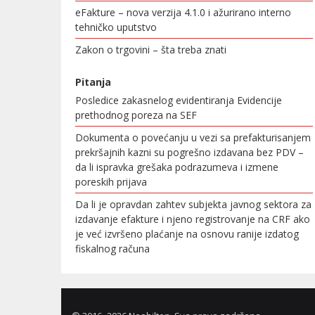
eFakture – nova verzija 4.1.0 i ažurirano interno
tehničko uputstvo
Zakon o trgovini – šta treba znati
Pitanja
Posledice zakasnelog evidentiranja Evidencije
prethodnog poreza na SEF
Dokumenta o povećanju u vezi sa prefakturisanjem
prekršajnih kazni su pogrešno izdavana bez PDV –
da li ispravka grešaka podrazumeva i izmene
poreskih prijava
Da li je opravdan zahtev subjekta javnog sektora za
izdavanje efakture i njeno registrovanje na CRF ako
je već izvršeno plaćanje na osnovu ranije izdatog
fiskalnog računa