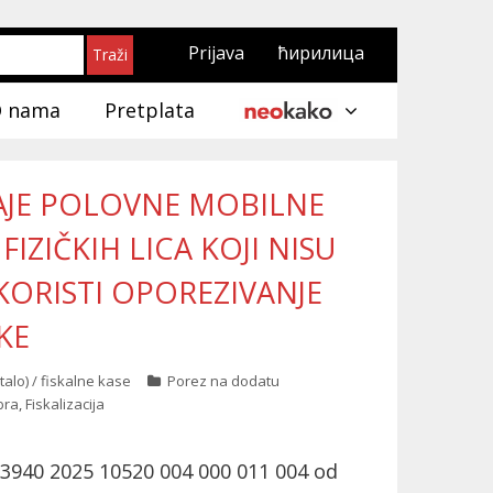
Prijava
ћирилица
 nama
Pretplata
AJE POLOVNE MOBILNE
IZIČKIH LICA KOJI NISU
KORISTI OPOREZIVANJE
KE
talo) / fiskalne kase
Porez na dodatu
bra
,
Fiskalizacija
623940 2025 10520 004 000 011 004 od