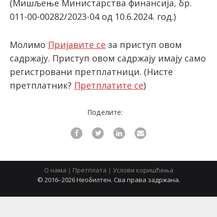
(Мишљење Министарства финансија, бр.
011-00-00282/2023-04 од 10.6.2024. год.)
latinica
Молимо
Пријавите се
за приступ овом
садржају. Приступ овом садржају имају само
регистровани претплатници.
(Нисте
претплатник?
Претплатите се
)
Поделите:
О нама
|
Претплата
|
Услови коришћења
© 2016–2026 Необилтен. Сва права задржана.