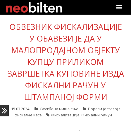
Почетна
ОБВЕЗНИК ФИСКАЛИЗАЦИЈЕ
Претрага
У ОБАВЕЗИ ЈЕ ДА У
МАЛОПРОДАЈНОМ ОБЈЕКТУ
Актуелно
КУПЦУ ПРИЛИКОМ
Подаци
ЗАВРШЕТКА КУПОВИНЕ ИЗДА
Линкови
ФИСКАЛНИ РАЧУН У
О нама
ШТАМПАНОЈ ФОРМИ
Претплата
15.07.2024.
Службена мишљења
Порези (остало) /
фискалне касе
Фискализација
,
Фискални рачун
Пријава