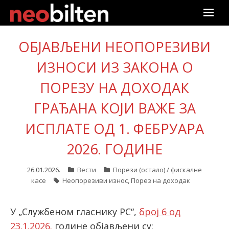
Почетна
ОБЈАВЉЕНИ НЕОПОРЕЗИВИ
Претрага
ИЗНОСИ ИЗ ЗАКОНА О
ПОРЕЗУ НА ДОХОДАК
Актуелно
ГРАЂАНА КОЈИ ВАЖЕ ЗА
Подаци
ИСПЛАТЕ ОД 1. ФЕБРУАРА
Линкови
2026. ГОДИНЕ
О нама
26.01.2026.
Вести
Порези (остало) / фискалне
касе
Неопорезиви износ
,
Порез на доходак
Претплата
У „Службеном гласнику РС“,
број 6 од
Пријава
23.1.2026.
године објављени су: