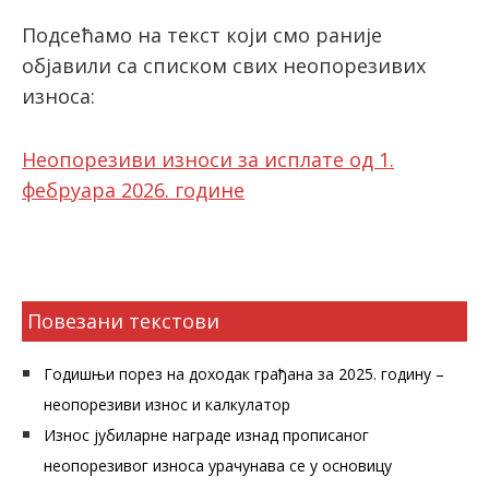
Подсећамо на текст који смо раније
објавили са списком свих неопорезивих
износа:
Неопорезиви износи за исплате од 1.
фебруара 2026. године
Повезани текстови
Годишњи порез на доходак грађана за 2025. годину –
неопорезиви износ и калкулатор
Износ јубиларне награде изнад прописаног
неопорезивог износа урачунава се у основицу