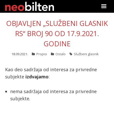
Početna
OBJAVLJEN „SLUŽBENI GLASNIK
Pretraga
RS“ BROJ 90 OD 17.9.2021.
GODINE
Aktuelno
18.09.2021.
Propisi
Ostalo
Službeni glasnik
Podaci
Linkovi
Kao deo sadržaja od interesa za privredne
subjekte
izdvajamo
:
O nama
nema sadržaja od interesa za privredne
Pretplata
subjekte.
Prijava