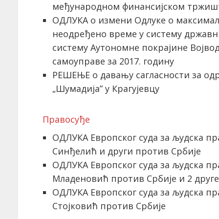
међународном финансијском тржишт
ОДЛУКА о измени Одлуке о максимал
неодређено време у систему државни
систему Аутономне покрајине Војвод
самоуправе за 2017. годину
РЕШЕЊЕ о давању сагласности за од
„Шумадија” у Крагујевцу
Правосуђе
ОДЛУКА Европског суда за људска пра
Синђелић и други против Србије
ОДЛУКА Европског суда за људска пра
Младеновић против Србије и 2 друге
ОДЛУКА Европског суда за људска пра
Стојковић против Србије