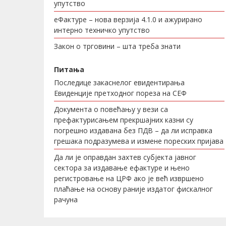
упутство
еФактуре – нова верзија 4.1.0 и ажурирано
интерно техничко упутство
Закон о трговини – шта треба знати
Питања
Последице закаснелог евидентирања
Евиденције претходног пореза на СЕФ
Документа о повећању у вези са
префактурисањем прекршајних казни су
погрешно издавана без ПДВ – да ли исправка
грешака подразумева и измене пореских пријава
Да ли је оправдан захтев субјекта јавног
сектора за издавање ефактуре и њено
регистровање на ЦРФ ако је већ извршено
плаћање на основу раније издатог фискалног
рачуна