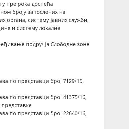
у пре рока доспећа
ном броју запослених на
х органа, систему јавних служби,
ине и систему локалне
ређивање подручја Слободне зоне
ва по представци број 7129/15,
ва по представци број 41375/16,
 представке
ва по представци број 22640/16,