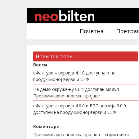
Почетна
Претра
Нови текстови
Вести
еФактуре – верзија 4.1.0 доступна и на
продукционој верзији СЕФ
На демо окружењу СЕФ доступан модул
Прелиминарне пореске пријаве
еФактуре – верзија 4.0.0 и ЕПП верзија 3.0.0
доступни на продукционој верзији СЕФ
Коментари
Прелиминарна пореска пријава – корисничко