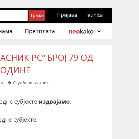
Пријава
latinica
нама
Претплата
СНИК РС“ БРОЈ 79 ОД
 ГОДИНЕ
ло
Службени гласник
едне субјекте
издвајамо
:
дне субјекте.