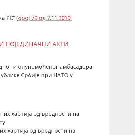
а РС“ (
број 79 од 7.11.2019.
 И ПОЈЕДИНАЧНИ АКТИ
едног и опуномоћеног амбасадора
ублике Србије при НАТО у
них хартија од вредности на
ту
х хартија од вредности на