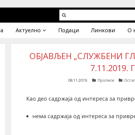
га
Актуелно
Подаци
Линкови
О 
ОБЈАВЉЕН „СЛУЖБЕНИ ГЛА
7.11.2019.
08.11.2019.
Прописи
Оста
Као део садржаја од интереса за привр
нема садржаја од интереса за привре