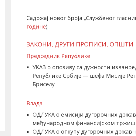
Садржај новог броја „Службеног гласник
године
):
ЗАКОНИ, ДРУГИ ПРОПИСИ, ОПШТИ
Председник Републике
УКАЗ о опозиву са дужности изванр
Републике Србије — шефа Мисије Реп
Бриселу
Влада
ОДЛУКА о емисији дугорочних држав
међународном финансијском тржиш
ОДЛУКА о откупу дугорочних државни