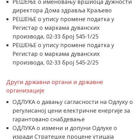
РЕШЕЊЕ о именовању вршиоца дужности
директора Дома здравља Краљево
РЕШЕЊЕ о упису промене податка у
Регистар о маркама дуванских
производа, 02-33 број 545-1/25
РЕШЕЊЕ о упису промене податка у
Регистар о маркама дуванских
производа, 02-33 број 545-2/25
Други државни органи и државне
организације
ОДЛУКА о давању сагласности на Одлуку о
регулисаној цени електричне енергије за
гарантовано снабдевање
ОДЛУКА о измени и допуни Одлуке о
изради Стратешке процене утицаја