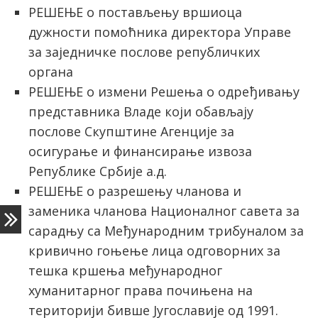
РЕШЕЊЕ о постављењу вршиоца
дужности помоћника директора Управе
за заједничке послове републичких
органа
РЕШЕЊЕ о измени Решења о одређивању
представника Владе који обављају
послове Скупштине Агенције за
осигурање и финансирање извоза
Републике Србије а.д.
РЕШЕЊЕ о разрешењу чланова и
заменика чланова Националног савета за
сарадњу са Међународним трибуналом за
кривично гоњење лица одговорних за
тешка кршења међународног
хуманитарног права почињена на
територији бивше Југославије од 1991.