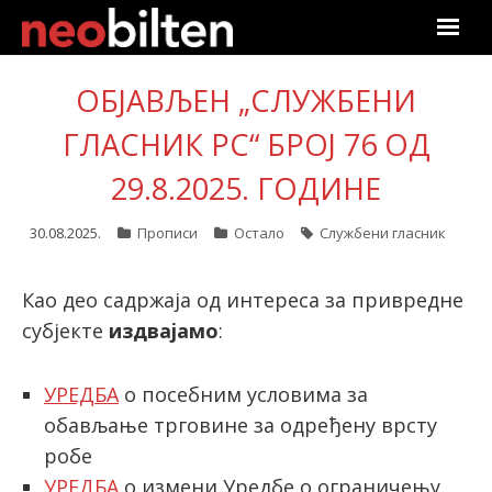
Почетна
ОБЈАВЉЕН „СЛУЖБЕНИ
Претрага
ГЛАСНИК РС“ БРОЈ 76 ОД
29.8.2025. ГОДИНЕ
Актуелно
30.08.2025.
Прописи
Остало
Службени гласник
Подаци
Линкови
Као део садржаја од интереса за привредне
субјекте
издвајамо
:
О нама
УРЕДБА
о посебним условима за
Претплата
обављање трговине за одређену врсту
робе
Пријава
УРЕДБА
о измени Уредбе о ограничењу