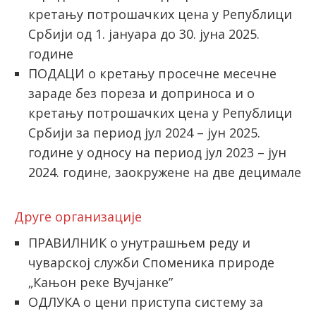
кретању потрошачких цена у Републици
Србији од 1. јануара до 30. јуна 2025.
године
ПОДАЦИ o кретању просечне месечне
зараде без пореза и доприноса и о
кретању потрошачких цена у Републици
Србији за период јул 2024 – јун 2025.
године у односу на период јул 2023 – јун
2024. године, заокружене на две децимале
Друге организације
ПРАВИЛНИК о унутрашњем реду и
чуварској служби Споменика природе
„Кањон реке Вучјанке”
ОДЛУКА о цени приступа систему за