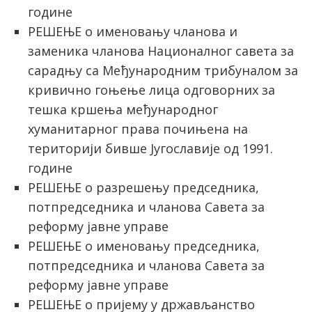
године
РЕШЕЊЕ о именовању чланова и
заменика чланова Националног савета за
сарадњу са Међународним трибуналом за
кривично гоњење лица одговорних за
тешка кршења међународног
хуманитарног права почињена на
територији бивше Југославије од 1991.
године
РЕШЕЊЕ о разрешењу председника,
потпредседника и чланова Савета зa
реформу јавне управе
РЕШЕЊЕ о именовању председника,
потпредседника и чланова Савета зa
реформу јавне управе
РЕШЕЊЕ о пријему у држављанство