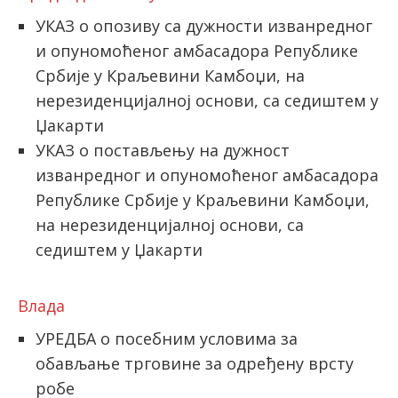
УКАЗ о опозиву са дужности изванредног
и опуномоћеног амбасадора Републике
Србије у Краљевини Камбоџи, на
нерезиденцијалној основи, са седиштем у
Џакарти
УКАЗ о постављењу на дужност
изванредног и опуномоћеног амбасадора
Републике Србије у Краљевини Камбоџи,
на нерезиденцијалној основи, са
седиштем у Џакарти
Влада
УРЕДБА о посебним условима за
обављање трговине за одређену врсту
робе