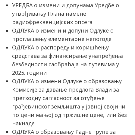
УРЕДБА о измени и допунама Уредбе о
утврђивању Плана намене
радиофреквенцијских опсега
ОДЛУКА о измени и допуни Одлуке о
проглашењу елементарне непогоде
ОДЛУКА о распореду и коришћењу
средстава за финансирање унапређења
безбедности саобраћаја на путевима у
2025. години
ОДЛУКА о измени Одлуке о образовању
Комисије за давање предлога Влади за
претходну сагласност за отуђење
грађевинског земљишта у јавној својини
по цени мањој од тржишне цене, или без
накнаде
ОДЛУКА о образовању Радне групе за