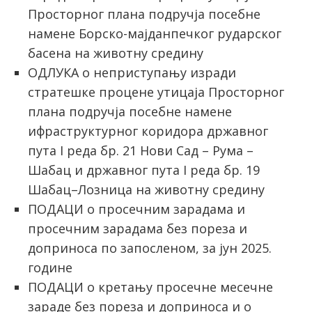
Просторног плана подручја посебне
намене Борско-мајданпечког рударског
басена на животну средину
OДЛУКА о неприступању изради
стратешке процене утицаја Просторног
плана подручја посебне намене
ифраструктурног коридора државног
пута I реда бр. 21 Нови Сад – Рума –
Шабац и државног пута I реда бр. 19
Шабац–Лозница на животну средину
ПОДАЦИ о просечним зарадама и
просечним зарадама без пореза и
доприноса по запосленом, за јун 2025.
године
ПОДАЦИ о кретању просечне месечне
зараде без пореза и доприноса и о