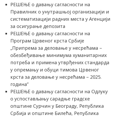
РЕШЕЊЕ о давању сагласности на
Правилник о унутрашњој организацији и
систематизацији радних места у Агенцији
за осигурање депозита
РЕШЕЊЕ о давању сагласности на
Програм Црвеног крста Србије
„Припрема за деловање у несрећама –
обезбеђивање минимума хуманитарних
потреба и примена утврђених стандарда
у опремању и обуци тимова Црвеног
крста за деловање у несрећама – 2025.
година”
РЕШЕЊЕ о давању сагласности на Одлуку
о успостављању сарадње градске
општине Сурчин у Београду, Република
Србија и општине Билећа, Република