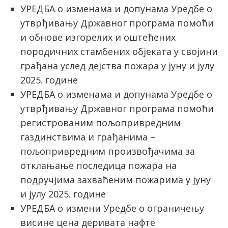
УРЕДБА о изменама и допунама Уредбе о
утврђивању Државног програма помоћи
и обнове изгорелих и оштећених
породичних стамбених објеката у својини
грађана услед дејства пожара у јуну и јулу
2025. године
УРЕДБА о изменама и допунама Уредбе о
утврђивању Државног програма помоћи
регистрованим пољопривредним
газдинствима и грађанима –
пољопривредним произвођачима за
отклањање последица пожара на
подручјима захваћеним пожарима у јуну
и јулу 2025. године
УРЕДБА о измени Уредбе о ограничењу
висине цена деривата нафте