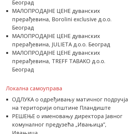
Београд
МАЛОПРОДАЈНЕ ЦЕНЕ дуванских
прерађевина, Borolini exclusive д.о.о.
Београд
МАЛОПРОДАЈНЕ ЦЕНЕ дуванских
прерађевина, JULIETA д.о.о. Београд
МАЛОПРОДАЈНЕ ЦЕНЕ дуванских
прерађевина, TREFF TABAKO д.о.о.
Београд
Локална самоуправа
ОДЛУКА о одређивању матичног подручја
на територији општине Пландиште
РЕШЕЊЕ о именовању директора Јавног
комуналног предузећа „Ивањица”,
Ивањица