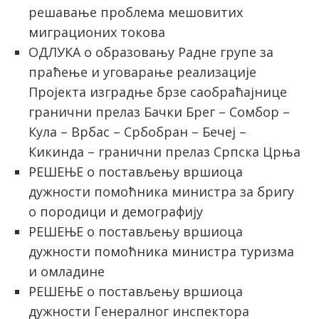
решавање проблема мешовитих
миграционих токова
ОДЛУКА о образовању Радне групе за
праћење и уговарање реализације
Пројекта изградње брзе саобраћајнице
гранични прелаз Бачки Брег – Сомбор –
Кула – Врбас – Србобран – Бечеј –
Кикинда – гранични прелаз Српска Црња
РЕШЕЊЕ о постављењу вршиоца
дужности помоћника министра за бригу
о породици и демографију
РЕШЕЊЕ о постављењу вршиоца
дужности помоћника министра туризма
и омладине
РЕШЕЊЕ о постављењу вршиоца
дужности Генералног инспектора