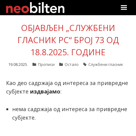
Почетна
ОБЈАВЉЕН „СЛУЖБЕНИ
Претрага
ГЛАСНИК РС“ БРОЈ 73 ОД
18.8.2025. ГОДИНЕ
Актуелно
19.08.2025.
Прописи
Остало
Службени гласник
Подаци
Линкови
Као део садржаја од интереса за привредне
субјекте
издвајамо
:
О нама
нема садржаја од интереса за привредне
Претплата
субјекте.
Пријава