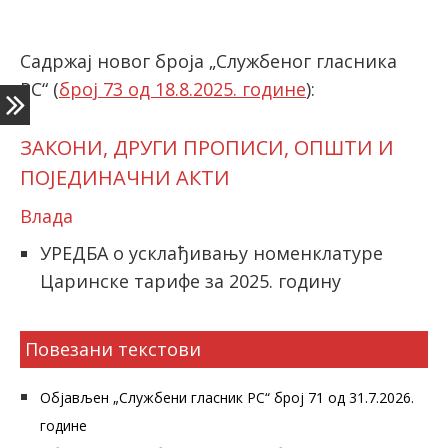
Садржај новог броја „Службеног гласника
latinica
РС“ (
број 73 од 18.8.2025. године
):
ЗАКОНИ, ДРУГИ ПРОПИСИ, ОПШТИ И
ПОЈЕДИНАЧНИ АКТИ
Влада
УРЕДБА о усклађивању номенклатуре
Царинске тарифе за 2025. годину
Повезани текстови
Објављен „Службени гласник РС“ број 71 од 31.7.2026.
године