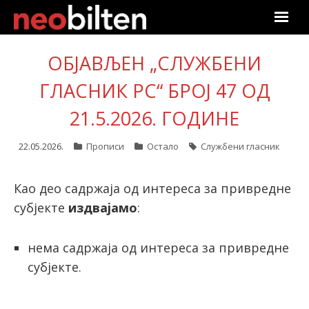
Почетна
ОБЈАВЉЕН „СЛУЖБЕНИ
Претрага
ГЛАСНИК РС“ БРОЈ 47 ОД
21.5.2026. ГОДИНЕ
Актуелно
22.05.2026.
Прописи
Остало
Службени гласник
Подаци
Линкови
Као део садржаја од интереса за привредне
субјекте
издвајамо
:
О нама
нема садржаја од интереса за привредне
Претплата
субјекте.
Пријава