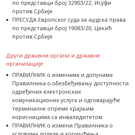
по представци број 32903/22, Исуфи
против Србије
ПРЕСУДА Европског суда за људска права
по представци број 19083/20, Цекић
против Србије
Други државни органи и државне
организације
ПРАВИЛНИК о изменама и допунама
Правилника о обезбеђивању доступности
одређених електронских
комуникационих услуга и одговарајуће
терминалне опреме крајњим
корисницима са инвалидитетом
ПРАВИЛНИК о измени Правилника о
условима доделе и коришћења