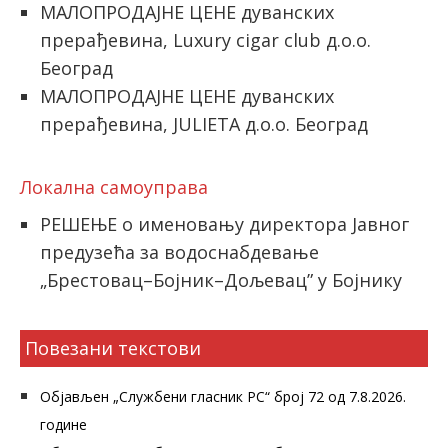
МАЛОПРОДАЈНЕ ЦЕНЕ дуванских
прерађевина, Luxury cigar club д.o.o.
Београд
МАЛОПРОДАЈНЕ ЦЕНЕ дуванских
прерађевина, JULIETA д.о.о. Београд
Локална самоуправа
РЕШЕЊЕ о именовању директора Јавног
предузећа за водоснабдевање
„Брестовац–Бојник–Дољевац” у Бојнику
Повезани текстови
Објављен „Службени гласник РС“ број 72 од 7.8.2026.
године