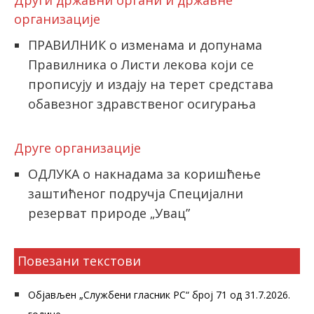
Други државни органи и државне
организације
ПРАВИЛНИК о изменама и допунама
Правилника о Листи лекова који се
прописују и издају на терет средстава
обавезног здравственог осигурања
Друге организације
ОДЛУКА о накнадама за коришћење
заштићеног подручја Специјални
резерват природе „Увац”
Повезани текстови
Објављен „Службени гласник РС“ број 71 од 31.7.2026.