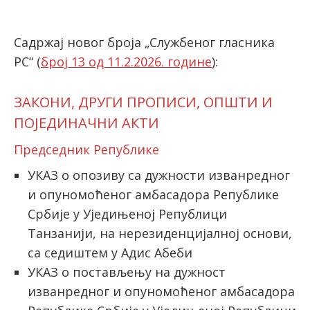
Садржај новог броја „Службеног гласника
latinica
РС“ (
број 13 од 11.2.2026. године
):
ЗАКОНИ, ДРУГИ ПРОПИСИ, ОПШТИ И
ПОЈЕДИНАЧНИ АКТИ
Председник Републике
УКАЗ о опозиву са дужности изванредног
и опуномоћеног амбасадора Републике
Србије у Уједињеној Републици
Танзанији, на нерезиденцијалној основи,
са седиштем у Адис Абеби
УКАЗ о постављењу на дужност
изванредног и опуномоћеног амбасадора