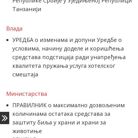
Републике Србије у Уједињеној Републици
Танзанији
Влада
УРЕДБА o изменама и допуни Уредбе о
условима, начину доделе и коришћења
средстава подстицаја ради унапређења
квалитета пружања услуга хотелског
смештаја
Министарства
ПРАВИЛНИК о максимално дозвољеним
количинама остатака средстава за
заштиту биља у храни и храни за
животиње