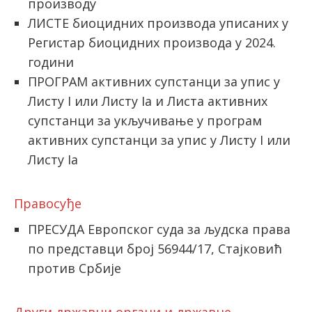
производу
ЛИСТЕ биоцидних производа уписаних у
Регистар биоцидних производа у 2024.
години
ПРОГРАМ активних супстанци за упис у
Листу I или Листу Iа и Листa активних
супстанци за укључивање у програм
активних супстанци за упис у Листу I или
Листу Iа
Правосуђе
ПРЕСУДА Европског суда за људска права
по представци број 56944/17, Стајковић
против Србије