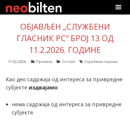
Почетна
ОБЈАВЉЕН „СЛУЖБЕНИ
Претрага
ГЛАСНИК РС“ БРОЈ 13 ОД
11.2.2026. ГОДИНЕ
Актуелно
11.02.2026.
Прописи
Остало
Службени гласник
Подаци
Линкови
Као део садржаја од интереса за привредне
субјекте
издвајамо
:
О нама
нема садржаја од интереса за привредне
Претплата
субјекте.
Пријава