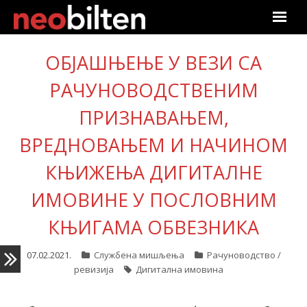
Почетна
ОБЈАШЊЕЊЕ У ВЕЗИ СА
Претрага
РАЧУНОВОДСТВЕНИМ
ПРИЗНАВАЊЕМ,
Актуелно
ВРЕДНОВАЊЕМ И НАЧИНОМ
Подаци
КЊИЖЕЊА ДИГИТАЛНЕ
Линкови
ИМОВИНЕ У ПОСЛОВНИМ
О нама
КЊИГАМА ОБВЕЗНИКА
Претплата
07.02.2021.
Службена мишљења
Рачуноводство /
ревизија
Дигитална имовина
Пријава