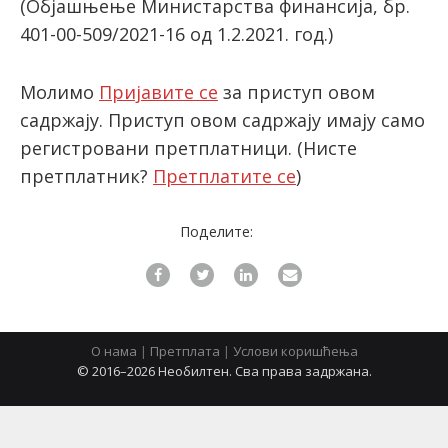
(Објашњење Министарства финансија, бр.
401-00-509/2021-16 од 1.2.2021. год.)
latinica
Молимо
Пријавите се
за приступ овом
садржају. Приступ овом садржају имају само
регистровани претплатници.
(Нисте
претплатник?
Претплатите се
)
Поделите:
О нама
|
Претплата
|
Услови коришћења
© 2016–2026 Необилтен. Сва права задржана.