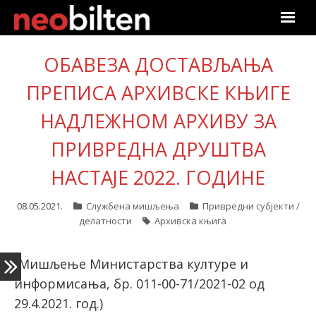
Почетна
ОБАВЕЗА ДОСТАВЉАЊА
ПРЕПИСА АРХИВСКЕ КЊИГЕ
Претрага
НАДЛЕЖНОМ АРХИВУ ЗА
Актуелно
ПРИВРЕДНА ДРУШТВА
Подаци
НАСТАЈЕ 2022. ГОДИНЕ
Линкови
08.05.2021.
Службена мишљења
Привредни субјекти /
делатности
Архивска књига
О нама
Претплата
(Мишљење Министарства културе и
информисања, бр. 011-00-71/2021-02 од
Пријава
29.4.2021. год.)