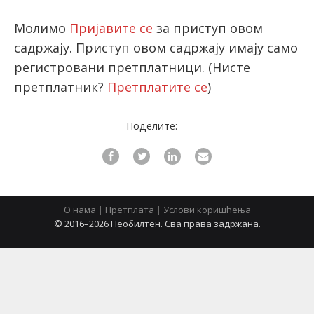
Молимо
Пријавите се
за приступ овом
садржају. Приступ овом садржају имају само
latinica
регистровани претплатници.
(Нисте
претплатник?
Претплатите се
)
Поделите:
О нама
|
Претплата
|
Услови коришћења
© 2016–2026 Необилтен. Сва права задржана.