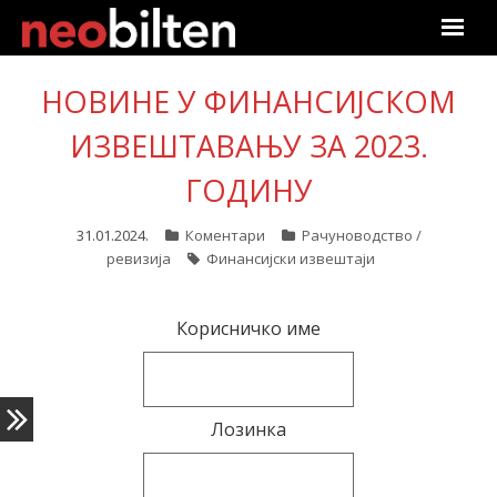
Почетна
НОВИНЕ У ФИНАНСИЈСКОМ
Претрага
ИЗВЕШТАВАЊУ ЗА 2023.
ГОДИНУ
Актуелно
31.01.2024.
Коментари
Рачуноводство /
Подаци
ревизија
Финансијски извештаји
Линкови
Корисничко име
О нама
Претплата
Лозинка
Пријава