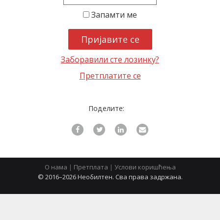
Запамти ме
latinica
Заборавили сте лозинку?
Претплатите се
Поделите:
О нама
|
Претплата
|
Услови коришћења
© 2016–2026 Необилтен. Сва права задржана.