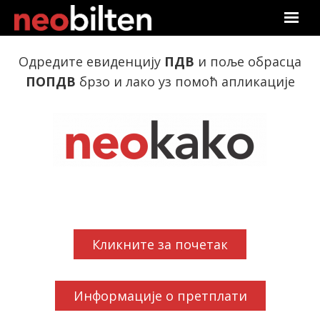
Почетна
Одредите евиденцију
ПДВ
и поље обрасца
ПОПДВ
брзо и лако уз помоћ апликације
Претрага
Актуелно
Подаци
Линкови
О нама
Кликните за почетак
Претплата
Информације о претплати
Пријава