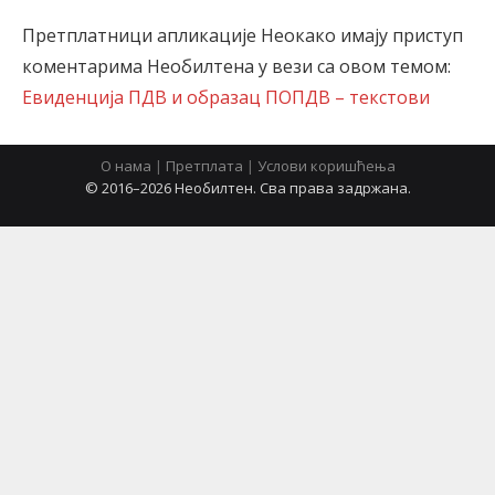
Претплатници апликације Неокако имају приступ
коментарима Необилтена у вези са овом темом:
latinica
Евиденција ПДВ и образац ПОПДВ – текстови
О нама
|
Претплата
|
Услови коришћења
© 2016–2026 Необилтен. Сва права задржана.