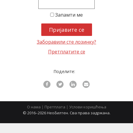
Запамти ме
latinica
Заборавили сте лозинку?
Претплатите се
Поделите:
О нама
|
Претплата
|
Услови коришћења
© 2016–2026 Необилтен. Сва права задржана.