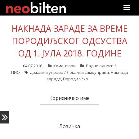
Почетна
НАКНАДА ЗАРАДЕ ЗА ВРЕМЕ
ПОРОДИЉСКОГ ОДСУСТВА
Претрага
ОД 1. ЈУЛА 2018. ГОДИНЕ
Актуелно
04.07.2018.
Коментари
Радни односи /
Подаци
ПИО
Државна управа / Локална самоуправа
,
Накнада
зараде
,
Породиљско
Линкови
Корисничко име
О нама
Претплата
Лозинка
Пријава