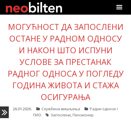
Почетна
МОГУЋНОСТ ДА ЗАПОСЛЕНИ
ОСТАНЕ У РАДНОМ ОДНОСУ
Претрага
И НАКОН ШТО ИСПУНИ
Актуелно
УСЛОВЕ ЗА ПРЕСТАНАК
Подаци
РАДНОГ ОДНОСА У ПОГЛЕДУ
Линкови
ГОДИНА ЖИВОТА И СТАЖА
О нама
ОСИГУРАЊА
Претплата
26.01.2026.
Службена мишљења
Радни односи /
ПИО
Запослени
,
Пензионер
Пријава