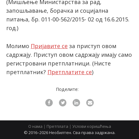
(Мишљење Министарства за рад,
запошљавање, борачка и социјална
питања, бр. 011-00-562/2015- 02 од 16.6.2015.
latinica
год.)
Молимо
Пријавите се
за приступ овом
садржају. Приступ овом садржају имају само
регистровани претплатници.
(Нисте
претплатник?
Претплатите се
)
Поделите:
О нама
|
Претплата
|
Услови коришћења
© 2016–2026 Необилтен. Сва права задржана.