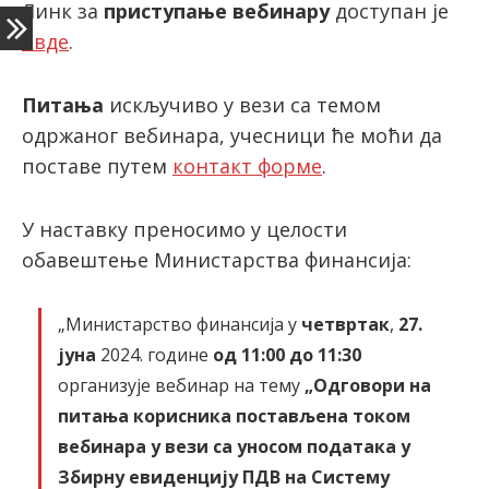
Линк за
приступање вебинару
доступан је
овде
.
Питања
искључиво у вези са темом
одржаног вебинара, учесници ће моћи да
поставе путем
контакт форме
.
У наставку преносимо у целости
обавештење Министарства финансија:
„Министарство финансија у
четвртак
,
27.
јуна
2024. године
од 11:00 до 11:30
организује вебинар на тему
„Одговори на
питања корисника постављена током
вебинара у вези са уносом података у
Збирну евиденцију ПДВ на Систему