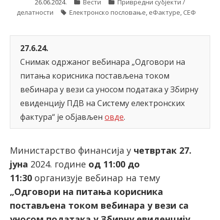
26.06.2024.
Вести
Привредни субјекти /
делатности
Електронско пословање
,
еФактуре
,
СЕФ
latinica
27.6.24.
Снимак одржаног вебинара „Одговори на
питања корисника постављена током
вебинара у вези са уносом података у Збирну
евиденцију ПДВ на Систему електронских
фактура“ је објављен
овде
.
Министарство финансија у
четвртак 27.
јуна
2024. године
од 11:00 до
11:30
организује вебинар на тему
„Одговори на питања корисника
постављена током вебинара у вези са
уносом података у Збирну евиденцију