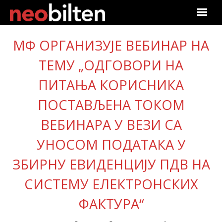
Почетна
МФ ОРГАНИЗУЈЕ ВЕБИНАР НА
Претрага
ТЕМУ „ОДГОВОРИ НА
ПИТАЊА КОРИСНИКА
Актуелно
ПОСТАВЉЕНА ТОКОМ
Подаци
ВЕБИНАРА У ВЕЗИ СА
Линкови
УНОСОМ ПОДАТАКА У
О нама
ЗБИРНУ ЕВИДЕНЦИЈУ ПДВ НА
СИСТЕМУ ЕЛЕКТРОНСКИХ
Претплата
ФАКТУРА“
Пријава