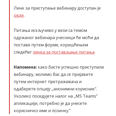
Линк за приступање вебинару доступан је
овде
.
Питања искључиво у вези са темом
одржаног вебинара учесници ће моћи да
поставе путем форме, коришћењем
следећег
линка за постављање питања
.
Напомена:
како бисте успешно приступили
вебинару, молимо Вас да се пријавите
путем интернет претраживача и
одаберете опцију „анонимни корисник“.
Уколико поседујете налог на „MS Teams”
апликацији, потребно је да унесете
корисничко име и лозинку.“