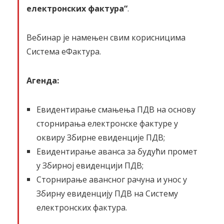
електронских фактура“
.
Вебинар је намењен свим корисницима
Система еФактура.
Агенда:
Евидентирање смањења ПДВ на основу
сторнирања електронске фактуре у
оквиру Збирне евиденције ПДВ;
Евидентирање аванса за будући промет
у Збирној евиденцији ПДВ;
Сторнирање авансног рачуна и унос у
Збирну евиденцију ПДВ на Систему
електронских фактура.