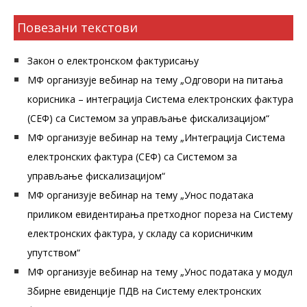
Повезани текстови
Закон о електронском фактурисању
МФ организује вебинар на тему „Одговори на питања
корисника – интеграција Система електронских фактура
(СЕФ) са Системом за управљање фискализацијом“
МФ организује вебинар на тему „Интеграција Система
електронских фактура (СЕФ) са Системом за
управљање фискализацијом“
МФ организује вебинар на тему „Унос података
приликом евидентирања претходног пореза на Систему
електронских фактура, у складу са корисничким
упутством“
МФ организује вебинар на тему „Унос података у модул
Збирне евиденције ПДВ на Систему електронских