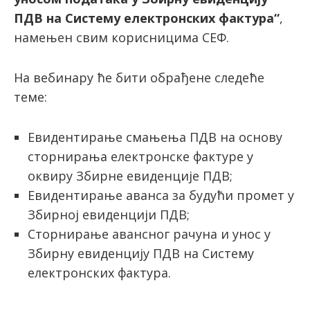
ПДВ на Систему електронских фактура“
,
намењен свим корисницима СЕФ.
На вебинару ће бити обрађенe следеће
теме:
Евидентирање смањења ПДВ на основу
сторнирања електронске фактуре у
оквиру Збирне евиденције ПДВ;
Евидентирање аванса за будући промет у
Збирној евиденцији ПДВ;
Сторнирање авансног рачуна и унос у
Збирну евиденцију ПДВ на Систему
електронских фактура.