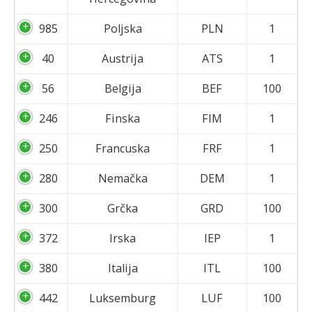
985
Poljska
PLN
1
40
Austrija
ATS
1
56
Belgija
BEF
100
246
Finska
FIM
1
250
Francuska
FRF
1
280
Nemačka
DEM
1
300
Grčka
GRD
100
372
Irska
IEP
1
380
Italija
ITL
100
442
Luksemburg
LUF
100