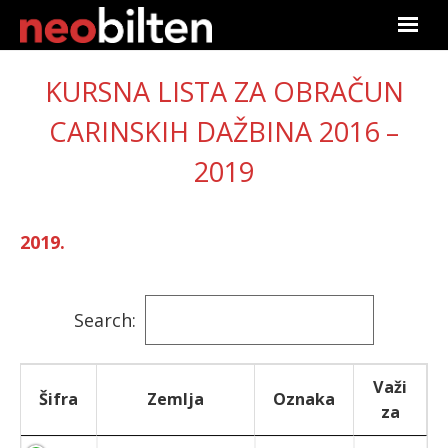
Početna
KURSNA LISTA ZA OBRAČUN
Pretraga
CARINSKIH DAŽBINA 2016 –
2019
Aktuelno
Podaci
2019.
Linkovi
Search:
O nama
Pretplata
Važi
Šifra
Zemlja
Oznaka
za
Prijava