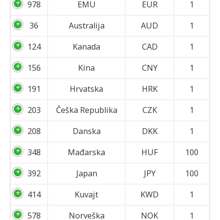
978
EMU
EUR
1
36
Australija
AUD
1
ћирилица
124
Kanada
CAD
1
156
Kina
CNY
1
191
Hrvatska
HRK
1
203
Češka Republika
CZK
1
208
Danska
DKK
1
348
Mađarska
HUF
100
392
Japan
JPY
100
414
Kuvajt
KWD
1
578
Norveška
NOK
1