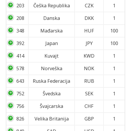
203
Češka Republika
CZK
1
208
Danska
DKK
1
348
Mađarska
HUF
100
392
Japan
JPY
100
414
Kuvajt
KWD
1
578
Norveška
NOK
1
643
Ruska Federacija
RUB
1
752
Švedska
SEK
1
756
Švajcarska
CHF
1
826
Velika Britanija
GBP
1