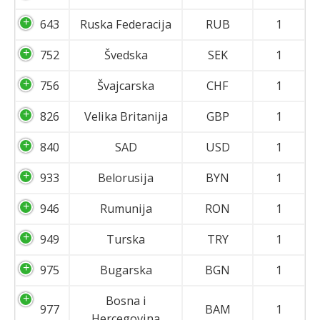
643
Ruska Federacija
RUB
1
752
Švedska
SEK
1
756
Švajcarska
CHF
1
826
Velika Britanija
GBP
1
840
SAD
USD
1
933
Belorusija
BYN
1
946
Rumunija
RON
1
949
Turska
TRY
1
975
Bugarska
BGN
1
Bosna i
977
BAM
1
Hercegovina