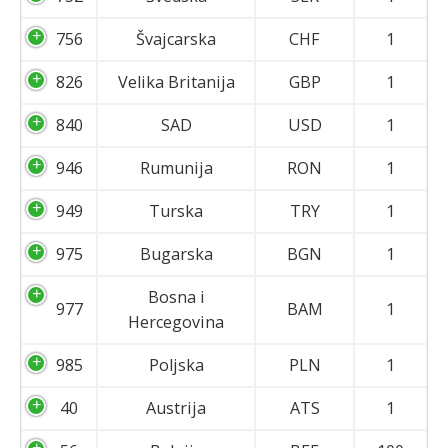
756
Švajcarska
CHF
1
826
Velika Britanija
GBP
1
840
SAD
USD
1
946
Rumunija
RON
1
949
Turska
TRY
1
975
Bugarska
BGN
1
Bosna i
977
BAM
1
Hercegovina
985
Poljska
PLN
1
40
Austrija
ATS
1