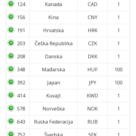
124
Kanada
CAD
1
156
Kina
CNY
1
191
Hrvatska
HRK
1
203
Češka Republika
CZK
1
208
Danska
DKK
1
348
Mađarska
HUF
100
392
Japan
JPY
100
414
Kuvajt
KWD
1
578
Norveška
NOK
1
643
Ruska Federacija
RUB
1
752
Švedska
SEK
1