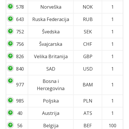
578
Norveška
NOK
1
643
Ruska Federacija
RUB
1
752
Švedska
SEK
1
756
Švajcarska
CHF
1
826
Velika Britanija
GBP
1
840
SAD
USD
1
Bosna i
977
BAM
1
Hercegovina
985
Poljska
PLN
1
40
Austrija
ATS
1
56
Belgija
BEF
100