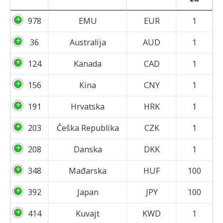
978
EMU
EUR
1
36
Australija
AUD
1
124
Kanada
CAD
1
156
Kina
CNY
1
191
Hrvatska
HRK
1
203
Češka Republika
CZK
1
208
Danska
DKK
1
348
Mađarska
HUF
100
392
Japan
JPY
100
414
Kuvajt
KWD
1