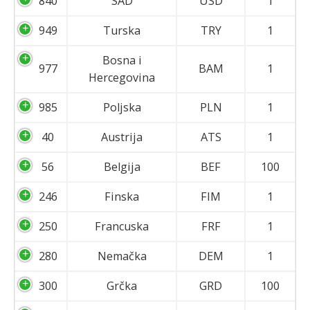
840
SAD
USD
1
949
Turska
TRY
1
Bosna i
977
BAM
1
Hercegovina
985
Poljska
PLN
1
40
Austrija
ATS
1
56
Belgija
BEF
100
246
Finska
FIM
1
250
Francuska
FRF
1
280
Nemačka
DEM
1
300
Grčka
GRD
100