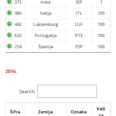
372
Irska
IEP
1
380
Italija
ITL
100
442
Luksemburg
LUF
100
620
Portugalija
PTE
100
724
Španija
ESP
100
2016.
Search:
Važi
Šifra
Zemlja
Oznaka
za