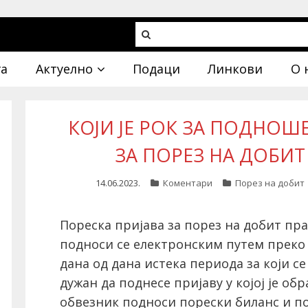
га
Актуелно
Подаци
Линкови
О 
КОЈИ ЈЕ РОК ЗА ПОДНОШ
ЗА ПОРЕЗ НА ДОБИТ
14.06.2023.
Коментари
Порез на добит
Пореска пријава за порез на добит пр
подноси се електронским путем преко 
дана од дана истека периода за који се
дужан да поднесе пријаву у којој је об
обвезник подноси порески биланс и п