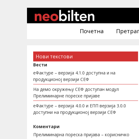
Почетна
Претра
Нови текстови
Вести
еФактуре – верзија 4.1.0 доступна и на
продукционој верзији СЕФ
На демо окружењу СЕФ доступан модул
Прелиминарне пореске пријаве
еФактуре – верзија 4.0.0 и ЕПП верзија 3.0.0
доступни на продукционој верзији СЕФ
Коментари
Прелиминарна пореска пријава – корисничко