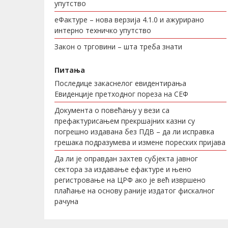
упутство
еФактуре – нова верзија 4.1.0 и ажурирано
интерно техничко упутство
Закон о трговини – шта треба знати
Питања
Последице закаснелог евидентирања
Евиденције претходног пореза на СЕФ
Документа о повећању у вези са
префактурисањем прекршајних казни су
погрешно издавана без ПДВ – да ли исправка
грешака подразумева и измене пореских пријава
Да ли је оправдан захтев субјекта јавног
сектора за издавање ефактуре и њено
регистровање на ЦРФ ако је већ извршено
плаћање на основу раније издатог фискалног
рачуна