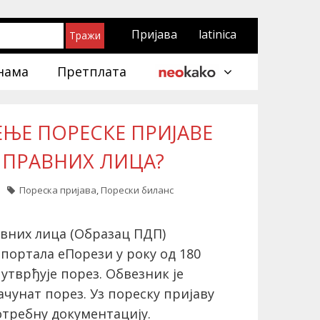
Пријава
latinica
нама
Претплата
ЕЊЕ ПОРЕСКЕ ПРИЈАВЕ
 ПРАВНИХ ЛИЦА?
Пореска пријава
,
Порески биланс
авних лица (Образац ПДП)
портала еПорези у року од 180
 утврђује порез. Обвезник је
рачунат порез. Уз пореску пријаву
отребну документацију.