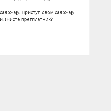
садржају. Приступ овом садржају
и.
(Нисте претплатник?