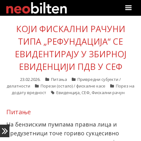
Почетна
КОЈИ ФИСКАЛНИ РАЧУНИ
Претрага
ТИПА „РЕФУНДАЦИЈА“ СЕ
ЕВИДЕНТИРАЈУ У ЗБИРНОЈ
Актуелно
ЕВИДЕНЦИЈИ ПДВ У СЕФ
Подаци
23.02.2026.
Питања
Привредни субјекти /
Линкови
делатности
Порези (остало) / фискалне касе
Порез на
додату вредност
Евиденција
,
СЕФ
,
Фискални рачун
О нама
Питање
Претплата
На бензиским пумпама правна лица и
Пријава
предузетници точе гориво сукцесивно