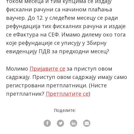
током месеца и тим купцима се издају
фискални рачуни са начином плаћања
ваучер. До 12. у следећем месецу се ради
latinica
рефундација тих фискалних рачуна и издаје
се еФактура на СЕФ. Имамо дилему око тога
које рефундације се уписују у Збирну
евиденцију ПДВ за предходни месец?
Молимо
Пријавите се
за приступ овом
садржају. Приступ овом садржају имају само
регистровани претплатници.
(Нисте
претплатник?
Претплатите се
)
Поделите: