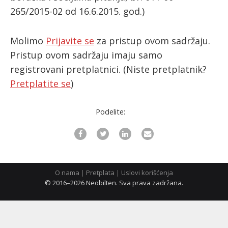
265/2015-02 od 16.6.2015. god.)
ћирилица
Molimo
Prijavite se
za pristup ovom sadržaju.
Pristup ovom sadržaju imaju samo
registrovani pretplatnici.
(Niste pretplatnik?
Pretplatite se
)
Podelite:
O nama
|
Pretplata
|
Uslovi korišćenja
© 2016–2026 Neobilten. Sva prava zadržana.