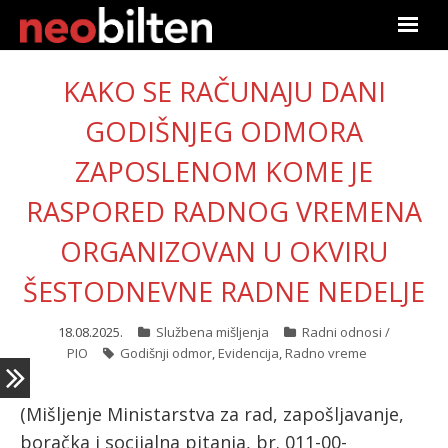
Početna
KAKO SE RAČUNAJU DANI
Pretraga
GODIŠNJEG ODMORA
ZAPOSLENOM KOME JE
Aktuelno
RASPORED RADNOG VREMENA
Podaci
ORGANIZOVAN U OKVIRU
Linkovi
ŠESTODNEVNE RADNE NEDELJE
O nama
18.08.2025.
Službena mišljenja
Radni odnosi /
PIO
Godišnji odmor
,
Evidencija
,
Radno vreme
Pretplata
(Mišljenje Ministarstva za rad, zapošljavanje,
Prijava
boračka i socijalna pitanja, br. 011-00-