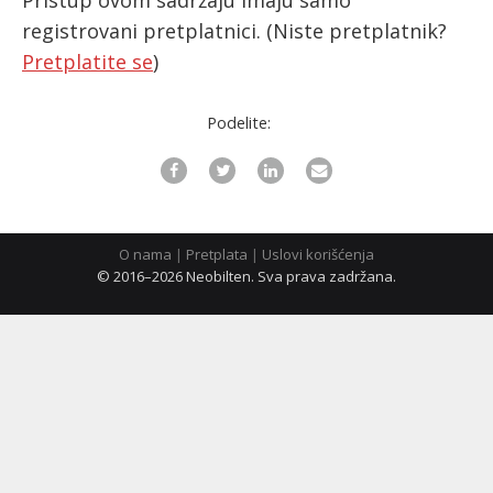
Pristup ovom sadržaju imaju samo
registrovani pretplatnici.
(Niste pretplatnik?
Pretplatite se
)
ћирилица
Podelite:
O nama
|
Pretplata
|
Uslovi korišćenja
© 2016–2026 Neobilten. Sva prava zadržana.