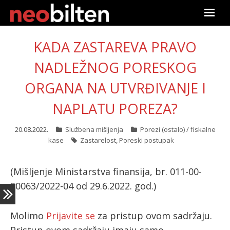
Početna
KADA ZASTAREVA PRAVO
Pretraga
NADLEŽNOG PORESKOG
ORGANA NA UTVRĐIVANJE I
Aktuelno
NAPLATU POREZA?
Podaci
20.08.2022.
Službena mišljenja
Porezi (ostalo) / fiskalne
Linkovi
kase
Zastarelost
,
Poreski postupak
O nama
(Mišljenje Ministarstva finansija, br. 011-00-
00063/2022-04 od 29.6.2022. god.)
Pretplata
Prijava
Molimo
Prijavite se
za pristup ovom sadržaju.