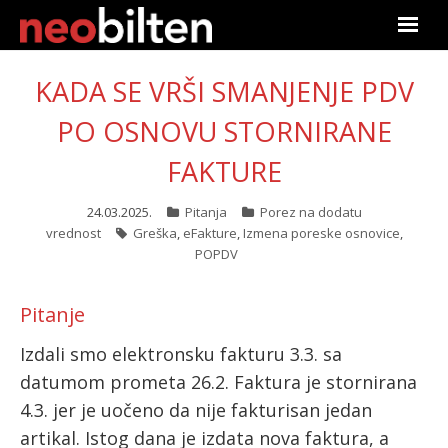
Početna
KADA SE VRŠI SMANJENJE PDV
Pretraga
PO OSNOVU STORNIRANE
FAKTURE
Aktuelno
24.03.2025.
Pitanja
Porez na dodatu
Podaci
vrednost
Greška
,
eFakture
,
Izmena poreske osnovice
,
POPDV
Linkovi
Pitanje
O nama
Izdali smo elektronsku fakturu 3.3. sa
Pretplata
datumom prometa 26.2. Faktura je stornirana
4.3. jer je uočeno da nije fakturisan jedan
Prijava
artikal. Istog dana je izdata nova faktura, a