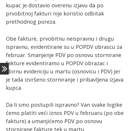
kupac je dostavio overenu izjavu da po
prvobitnoj fakturi nije koristio odbitak
ћирилица
prethodnog poreza.
Obe fakture, prvobitnu neispravnu i drugu
ispravnu, evidentirane su u POPDV obrascu za
februar. Smanjenje PDV po osnovu stornirane
fakture evidentiramo u POPDV obrazac i
zbirnu evidenciju u martu (osnovicu i PDV) jer
je tada izvršeno storniranje i pribavljena izjava
kupca.
Da li smo postupili ispravno? Van svake logike
ćemo platiti veći iznos PDV u februaru (po obe
fakture) a umanjićemo PDV po osnovu
stornirane fakture tek u martu.