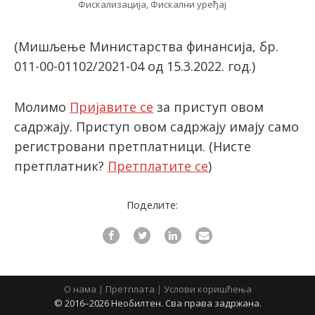
Фискализација
,
Фискални уређај
(Мишљење Министарства финансија, бр.
latinica
011-00-01102/2021-04 од 15.3.2022. год.)
Молимо
Пријавите се
за приступ овом
садржају. Приступ овом садржају имају само
регистровани претплатници.
(Нисте
претплатник?
Претплатите се
)
Поделите:
О нама
|
Претплата
|
Услови коришћења
© 2016–2026 Необилтен. Сва права задржана.