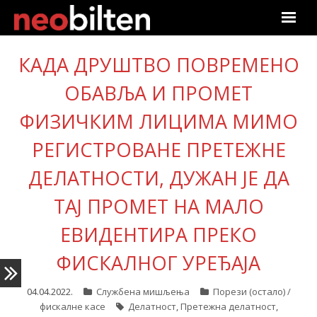
Почетна
КАДА ДРУШТВО ПОВРЕМЕНО
Претрага
ОБАВЉА И ПРОМЕТ
ФИЗИЧКИМ ЛИЦИМА МИМО
Актуелно
РЕГИСТРОВАНЕ ПРЕТЕЖНЕ
Подаци
ДЕЛАТНОСТИ, ДУЖАН ЈЕ ДА
Линкови
ТАЈ ПРОМЕТ НА МАЛО
О нама
ЕВИДЕНТИРА ПРЕКО
ФИСКАЛНОГ УРЕЂАЈА
Претплата
04.04.2022.
Службена мишљења
Порези (остало) /
Пријава
фискалне касе
Делатност
,
Претежна делатност
,