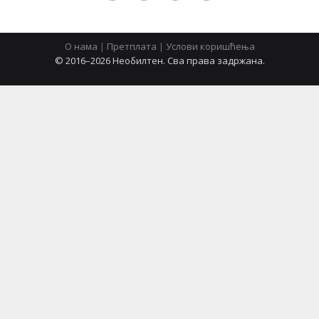
О нама
|
Претплата
|
Услови коришћења
latinica
© 2016–2026 Необилтен. Сва права задржана.