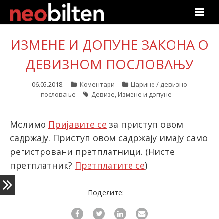
Почетна
ИЗМЕНЕ И ДОПУНЕ ЗАКОНА О
Претрага
ДЕВИЗНОМ ПОСЛОВАЊУ
Актуелно
06.05.2018.
Коментари
Царине / девизно
пословање
Девизе
,
Измене и допуне
Подаци
Молимо
Пријавите се
за приступ овом
Линкови
садржају. Приступ овом садржају имају само
регистровани претплатници.
(Нисте
О нама
претплатник?
Претплатите се
)
Претплата
Поделите:
Пријава