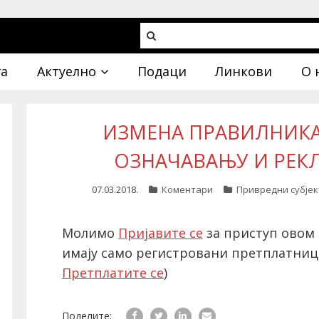
га
Актуелно
Подаци
Линкови
О 
ИЗМЕНА ПРАВИЛНИКА
ОЗНАЧАВАЊУ И РЕК
07.03.2018.
Коментари
Привредни субјек
Молимо
Пријавите се
за приступ овом 
имају само регистровани претплатниц
Претплатите се
)
Поделите: