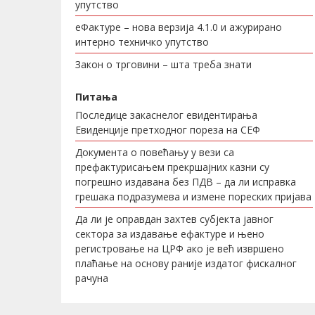
упутство
еФактуре – нова верзија 4.1.0 и ажурирано
интерно техничко упутство
Закон о трговини – шта треба знати
Питања
Последице закаснелог евидентирања
Евиденције претходног пореза на СЕФ
Документа о повећању у вези са
префактурисањем прекршајних казни су
погрешно издавана без ПДВ – да ли исправка
грешака подразумева и измене пореских пријава
Да ли је оправдан захтев субјекта јавног
сектора за издавање ефактуре и њено
регистровање на ЦРФ ако је већ извршено
плаћање на основу раније издатог фискалног
рачуна