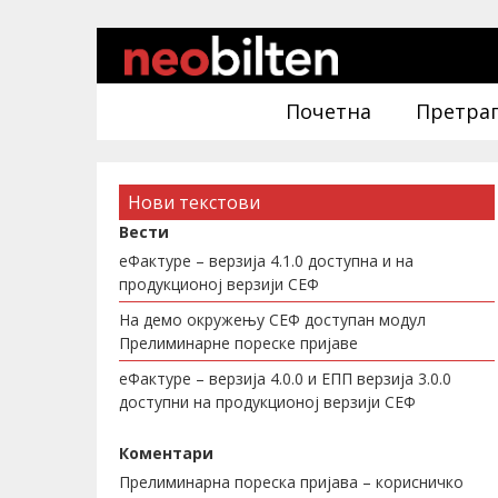
Почетна
Претра
Нови текстови
Вести
еФактуре – верзија 4.1.0 доступна и на
продукционој верзији СЕФ
На демо окружењу СЕФ доступан модул
Прелиминарне пореске пријаве
еФактуре – верзија 4.0.0 и ЕПП верзија 3.0.0
доступни на продукционој верзији СЕФ
Коментари
Прелиминарна пореска пријава – корисничко