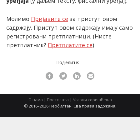
уређаја
(у даљем тексту: фискални уређај).
Молимо
Пријавите се
за приступ овом
latinica
садржају. Приступ овом садржају имају само
регистровани претплатници.
(Нисте
претплатник?
Претплатите се
)
Поделите:
О нама
|
Претплата
|
Услови коришћења
© 2016–2026 Необилтен. Сва права задржана.