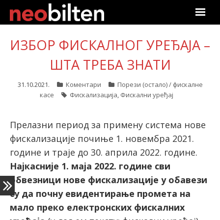
Почетна
ИЗБОР ФИСКАЛНОГ УРЕЂАЈА –
Претрага
ШТА ТРЕБА ЗНАТИ
Актуелно
31.10.2021.
Коментари
Порези (остало) / фискалне
касе
Фискализација
,
Фискални уређај
Подаци
Прелазни период за примену система нове
Линкови
фискализације почиње 1. новембра 2021.
године и траје до 30. априла 2022. године.
О нама
Најкасније 1. маја 2022. године сви
обвезници нове фискализације у обавези
Претплата
су да почну евидентирање промета на
Пријава
мало преко електронских фискалних