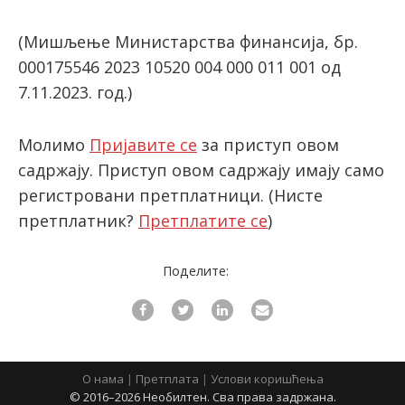
(Мишљење Министарства финансија, бр.
latinica
000175546 2023 10520 004 000 011 001 од
7.11.2023. год.)
Молимо
Пријавите се
за приступ овом
садржају. Приступ овом садржају имају само
регистровани претплатници.
(Нисте
претплатник?
Претплатите се
)
Поделите:
О нама
|
Претплата
|
Услови коришћења
© 2016–2026 Необилтен. Сва права задржана.