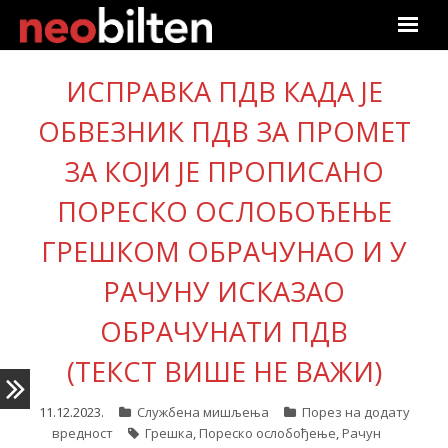
Почетна
ИСПРАВКА ПДВ КАДА ЈЕ
ОБВЕЗНИК ПДВ ЗА ПРОМЕТ
Претрага
ЗА КОЈИ ЈЕ ПРОПИСАНО
Актуелно
ПОРЕСКО ОСЛОБОЂЕЊЕ
Подаци
ГРЕШКОМ ОБРАЧУНАО И У
Линкови
РАЧУНУ ИСКАЗАО
О нама
ОБРАЧУНАТИ ПДВ
(ТЕКСТ ВИШЕ НЕ ВАЖИ)
Претплата
11.12.2023.
Службена мишљења
Порез на додату
Пријава
вредност
Грешка
,
Пореско ослобођење
,
Рачун