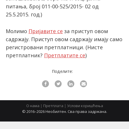
питања, број 011-00-525/2015- 02 од
25.5.2015. год.)
latinica
Молимо
Пријавите се
за приступ овом
садржају. Приступ овом садржају имају само
регистровани претплатници.
(Нисте
претплатник?
Претплатите се
)
Поделите:
О нама
|
Претплата
|
Услови коришћења
© 2016–2026 Необилтен. Сва права задржана.