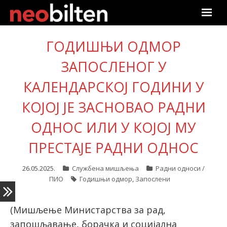
Почетна
ГОДИШЊИ ОДМОР
Претрага
ЗАПОСЛЕНОГ У
КАЛЕНДАРСКОЈ ГОДИНИ У
Актуелно
КОЈОЈ ЈЕ ЗАСНОВАО РАДНИ
Подаци
ОДНОС ИЛИ У КОЈОЈ МУ
Линкови
ПРЕСТАЈЕ РАДНИ ОДНОС
О нама
26.05.2025.
Службена мишљења
Радни односи /
ПИО
Годишњи одмор
,
Запослени
Претплата
(Мишљење Министарства за рад,
Пријава
запошљавање, борачка и социјална