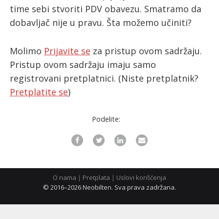
time sebi stvoriti PDV obavezu. Smatramo da
dobavljač nije u pravu. Šta možemo učiniti?
ћирилица
Molimo
Prijavite se
za pristup ovom sadržaju.
Pristup ovom sadržaju imaju samo
registrovani pretplatnici.
(Niste pretplatnik?
Pretplatite se
)
Podelite:
O nama
|
Pretplata
|
Uslovi korišćenja
© 2016–2026 Neobilten. Sva prava zadržana.