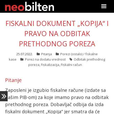
Početna
FISKALNI DOKUMENT „KOPIJA“ I
Pretraga
PRAVO NA ODBITAK
PRETHODNOG POREZA
Aktuelno
25.07.2022.
Pitanja
Porezi (ostalo) / fiskalne
Podaci
kase
Porez na dodatu vrednost
Odbitak prethodnog
poreza
,
Fiskalizacija
,
Fiskalni račun
Linkovi
Pitanje
O nama
Zaposleni je izgubio fiskalne račune (izdate sa
Pretplata
našim PIB-om) za koje imamo pravo na odbitak
prethodnog poreza. Dobavljač odbija da izda
Prijava
fiskalni dokument „Kopija“ jer smatra da će