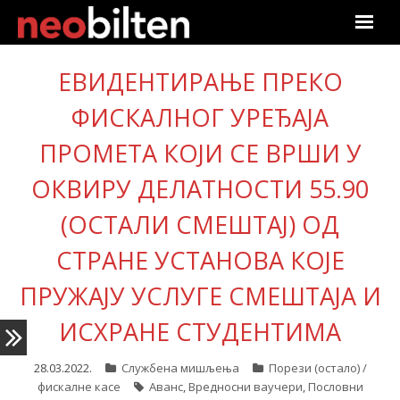
Почетна
ЕВИДЕНТИРАЊЕ ПРЕКО
Претрага
ФИСКАЛНОГ УРЕЂАЈА
ПРОМЕТА КОЈИ СЕ ВРШИ У
Актуелно
ОКВИРУ ДЕЛАТНОСТИ 55.90
Подаци
(ОСТАЛИ СМЕШТАЈ) ОД
Линкови
СТРАНЕ УСТАНОВА КОЈЕ
О нама
ПРУЖАЈУ УСЛУГЕ СМЕШТАЈА И
ИСХРАНЕ СТУДЕНТИМА
Претплата
28.03.2022.
Службена мишљења
Порези (остало) /
Пријава
фискалне касе
Аванс
,
Вредносни ваучери
,
Пословни