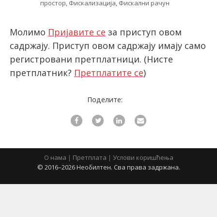
простор
,
Фискализација
,
Фискални рачун
Молимо
Пријавите се
за приступ овом
latinica
садржају. Приступ овом садржају имају само
регистровани претплатници.
(Нисте
претплатник?
Претплатите се
)
Поделите:
О нама
|
Претплата
|
Услови коришћења
© 2016–2026 Необилтен. Сва права задржана.