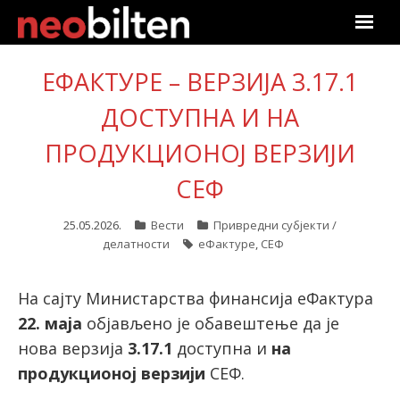
Почетна
ЕФАКТУРЕ – ВЕРЗИЈА 3.17.1
Претрага
ДОСТУПНА И НА
ПРОДУКЦИОНОЈ ВЕРЗИЈИ
Актуелно
СЕФ
Подаци
25.05.2026.
Вести
Привредни субјекти /
Линкови
делатности
еФактуре
,
СЕФ
О нама
На сајту Министарства финансија еФактура
22. маја
објављено је обавештење да је
Претплата
нова верзија
3.17.1
доступна и
на
продукционој верзији
СЕФ.
Пријава