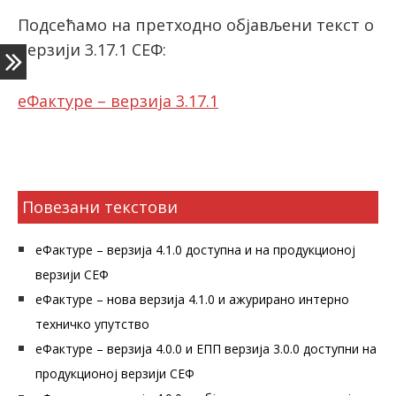
Подсећамо на претходно објављени текст о
верзији 3.17.1 СЕФ:
latinica
еФактуре – верзија 3.17.1
Повезани текстови
еФактуре – верзија 4.1.0 доступна и на продукционој
верзији СЕФ
еФактуре – нова верзија 4.1.0 и ажурирано интерно
техничко упутство
еФактуре – верзија 4.0.0 и ЕПП верзија 3.0.0 доступни на
продукционој верзији СЕФ