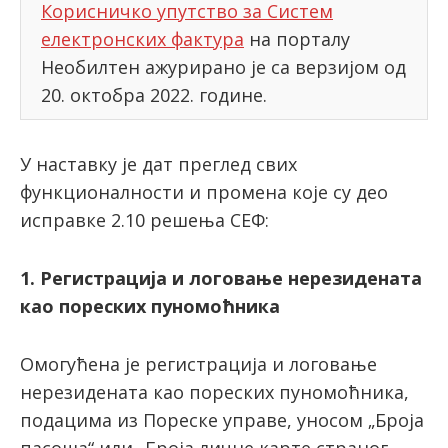
Корисничко упутство за Систем
електронских фактура
на порталу
Необилтен ажурирано је са верзијом од
20. октобра 2022. године.
У наставку је дат преглед свих
функционалности и промена које су део
исправке 2.10 решења СЕФ:
1. Регистрација и логовање нерезидената
као пореских пуномоћника
Омогућена је регистрација и логовање
нерезидената као пореских пуномоћника,
подацима из Пореске управе, уносом „Броја