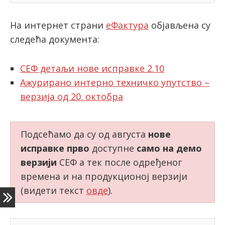
На интернет страни
еФактура
објављена су
latinica
следећа документа:
СЕФ детаљи нове исправке 2.10
Ажурирано интерно техничко упутство –
верзија од 20. октобра
Подсећамо да су од августа
нове
исправке прво
доступне
само на демо
верзији
СЕФ а тек после одређеног
времена и на продукционој верзији
(видети текст
овде
).