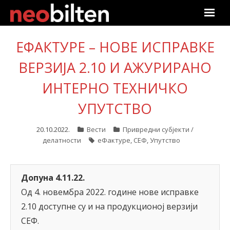
Почетна
ЕФАКТУРЕ – НОВЕ ИСПРАВКЕ
ВЕРЗИЈА 2.10 И АЖУРИРАНО
Претрага
ИНТЕРНО ТЕХНИЧКО
Актуелно
УПУТСТВО
Подаци
20.10.2022.
Вести
Привредни субјекти /
Линкови
делатности
еФактуре
,
СЕФ
,
Упутство
О нама
Допуна 4.11.22.
Претплата
Од 4. новембра 2022. године нове исправке
2.10 доступне су и на продукционој верзији
Пријава
СЕФ.