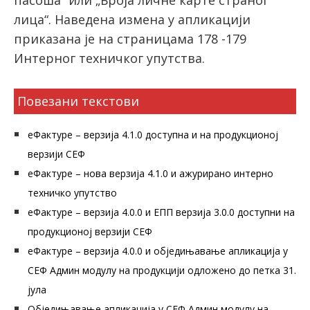
пасоша“ или „Броја личне карте страног
лица“. Наведена измена у апликацији
приказана је на страницама 178 -179
Интерног техничког упутства.
Повезани текстови
еФактуре – верзија 4.1.0 доступна и на продукционој
верзији СЕФ
еФактуре – нова верзија 4.1.0 и ажурирано интерно
техничко упутство
еФактуре – верзија 4.0.0 и ЕПП верзија 3.0.0 доступни на
продукционој верзији СЕФ
еФактуре – верзија 4.0.0 и обједињавање апликација у
СЕФ Админ модулу на продукцији одложено до петка 31.
јула
Обједињавање апликација у СЕФ Админ модулу на