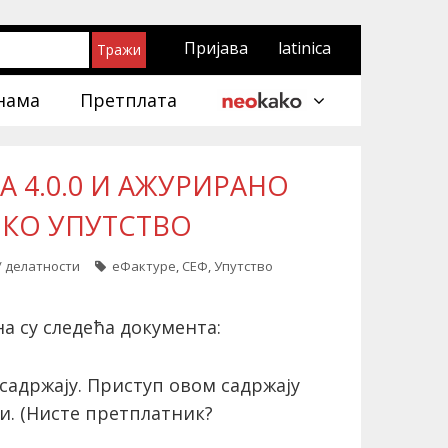
Пријава
latinica
нама
Претплата
А 4.0.0 И АЖУРИРАНО
ЧКО УПУТСТВО
/ делатности
еФактуре
,
СЕФ
,
Упутство
а су следећа документа:
садржају. Приступ овом садржају
и.
(Нисте претплатник?