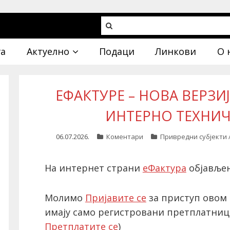
га
Актуелно
Подаци
Линкови
О 
ЕФАКТУРЕ – НОВА ВЕРЗИЈ
ИНТЕРНО ТЕХНИ
06.07.2026.
Коментари
Привредни субјекти 
На интернет страни
еФактура
објављен
Молимо
Пријавите се
за приступ овом 
имају само регистровани претплатниц
Претплатите се
)