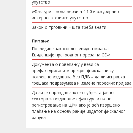
упутство
еФактуре – нова верзија 4.1.0 и ажурирано
интерно техничко упутство
Закон о трговини – шта треба знати
Питања
Последице закаснелог евидентирања
Евиденције претходног пореза на СЕФ
Документа о повећању у вези са
префактурисањем прекршајних казни су
погрешно издавана без ПДВ – да ли исправка
грешака подразумева и измене пореских пријава
Да ли је оправдан захтев субјекта јавног
сектора за издавање ефактуре и њено
регистровање на ЦРФ ако је већ извршено
плаћање на основу раније издатог фискалног
рачуна