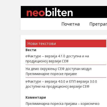
Почетна
Претра
Нови текстови
Вести
еФактуре – верзија 4.1.0 доступна и на
продукционој верзији СЕФ
На демо окружењу СЕФ доступан модул
Прелиминарне пореске пријаве
еФактуре – верзија 4.0.0 и ЕПП верзија 3.0.0
доступни на продукционој верзији СЕФ
Коментари
Прелиминарна пореска пријава – корисничко