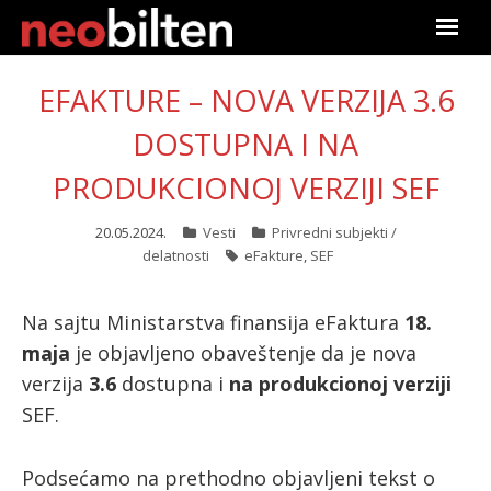
Početna
EFAKTURE – NOVA VERZIJA 3.6
Pretraga
DOSTUPNA I NA
PRODUKCIONOJ VERZIJI SEF
Aktuelno
20.05.2024.
Vesti
Privredni subjekti /
Podaci
delatnosti
eFakture
,
SEF
Linkovi
Na sajtu Ministarstva finansija eFaktura
18.
O nama
maja
je objavljeno obaveštenje da je nova
verzija
3.6
dostupna i
na produkcionoj verziji
Pretplata
SEF.
Prijava
Podsećamo na prethodno objavljeni tekst o