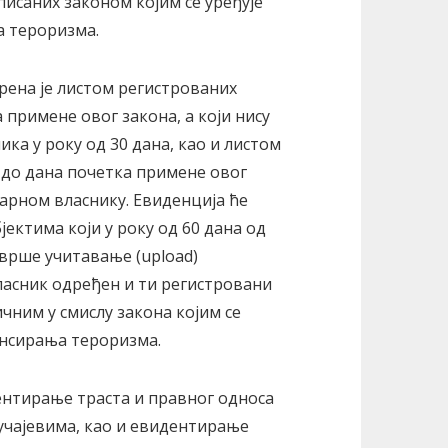
саних законом којим се уређује
 тероризма.
ена је листом регистрованих
 примене овог закона, а који нису
а у року од 30 дана, као и листом
и до дана почетка примене овог
арном власнику. Евиденција ће
ектима који у року од 60 дана од
врше учитавање (upload)
власник одређен и ти регистровани
ичним у смислу закона којим се
ансирања тероризма.
ентирање траста и правног односа
учајевима, као и евидентирање