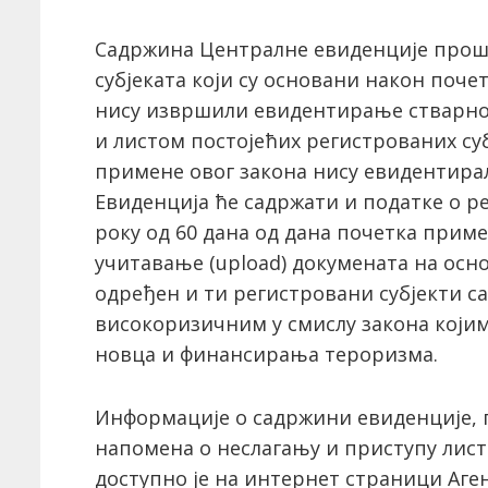
Садржина Централне евиденције прош
субјеката који су основани након почет
нису извршили евидентирање стварног 
и листом постојећих регистрованих суб
примене овог закона нису евидентирал
Евиденција ће садржати и податке о р
року од 60 дана од дана почетка прим
учитавање (upload) докумената на осно
одређен и ти регистровани субјекти са
високоризичним у смислу закона који
новца и финансирања тероризма.
Информације о садржини евиденције, 
напомена о неслагању и приступу лист
доступно је на интернет страници Аген