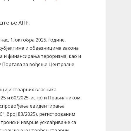
ештење АПР:
нас, 1. октобра 2025. године,
субјектима и обвезницима закона
ца и финансирања тероризма, као и
ју Портала за вођење Централне
нцији стварних власника
2025 и 60/2025-испр) и Правилником
и спровођења евидентирања
“, број 83/2025), регистрованим
ектронски изврше усклађивање са
нову које је утврђен стварни