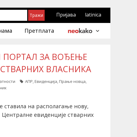
Пријава
latinica
нама
Претплата
 ПОРТАЛ ЗА ВОЂЕЊЕ
 СТВАРНИХ ВЛАСНИКА
латности
АПР
,
Евиденција
,
Прање новца
,
сник
је ставила на располагање нову,
 Централне евиденције стварних