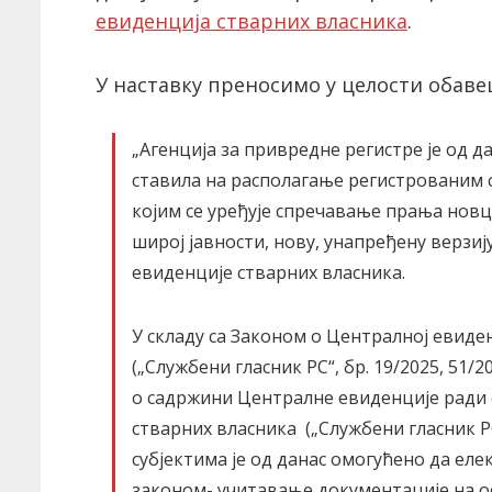
евиденција стварних власника
.
У наставку преносимо у целости обав
„Агенција за привредне регистре је од да
ставила на располагање регистрованим 
којим се уређује спречавање прања нов
широј јавности, нову, унапређену верзи
евиденције стварних власника.
У складу са Законом о Централној евиде
(„Службени гласник РС“, бр. 19/2025, 51/
о садржини Централне евиденције рад
стварних власника („Службени гласник РС
субјектима је од данас омогућено да ел
законом- учитавање документације на ос