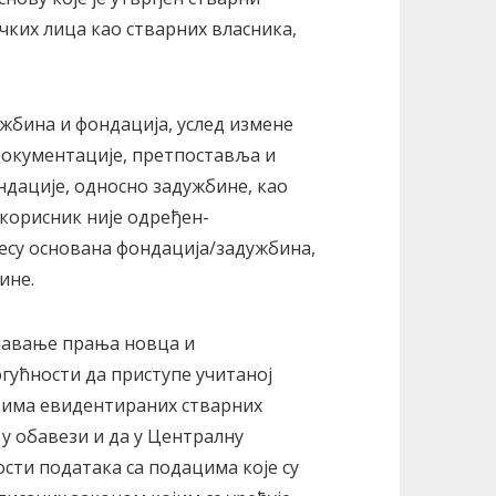
чких лица као стварних власника,
дужбина и фондација, услед измене
документације, претпоставља и
дације, односно задужбине, као
о корисник није одређен-
ресу основана фондација/задужбина,
инe.
ечавање прања новца и
гућности да приступе учитаној
има евидентираних стварних
 у обавези и да у Централну
сти података са подацима које су