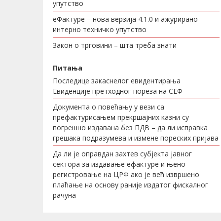
упутство
еФактуре – нова верзија 4.1.0 и ажурирано
интерно техничко упутство
Закон о трговини – шта треба знати
Питања
Последице закаснелог евидентирања
Евиденције претходног пореза на СЕФ
Документа о повећању у вези са
префактурисањем прекршајних казни су
погрешно издавана без ПДВ – да ли исправка
грешака подразумева и измене пореских пријава
Да ли је оправдан захтев субјекта јавног
сектора за издавање ефактуре и њено
регистровање на ЦРФ ако је већ извршено
плаћање на основу раније издатог фискалног
рачуна