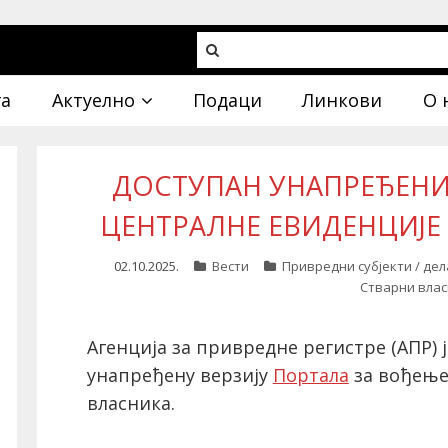
га
Актуелно
Подаци
Линкови
О 
ДОСТУПАН УНАПРЕЂЕНИ
ЦЕНТРАЛНЕ ЕВИДЕНЦИЈЕ
02.10.2025.
Вести
Привредни субјекти / де
Стварни вла
Агенција за привредне регистре (АПР) 
унапређену верзију
Портала
за вођење
власника.