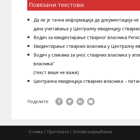
Повезани текстови
Да ли је тачна информација да документација не
дана учитавања у Централну евиденцију стварни
Водич за евидентирање стварног власника Регис
Евидентирање стварних власника у Централну ев
Водич у сликама за унос стварних власника у ап
власника”
(текст више не важи)
Централна евиденција стварних власника – пита
Поделите:
О нама
|
Претплата
|
Услови коришћења