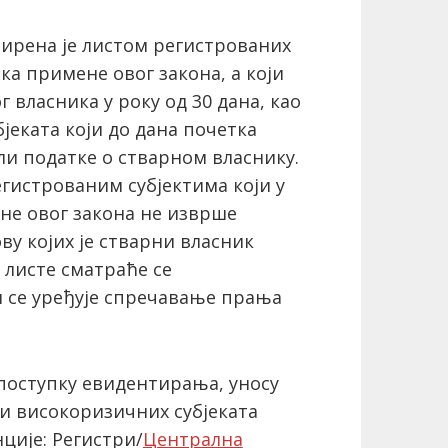
ирена је листом регистрованих
ка примене овог закона, а који
власника у року од 30 дана, као
јеката који до дана почетка
и податке о стварном власнику.
егистрованим субјектима који у
ене овог закона не изврше
ву којих је стварни власник
 листе сматраће се
м се уређује спречавање прања
поступку евидентирања, уносу
и високоризичних субјеката
ције: Регистри/
Централна