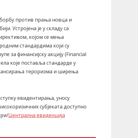
 борбу против прања новца и
и. Устројена је у складу са
директивом, којом се мења
ародним стандардима који су
упе за финансијску акцију (Financial
тела које поставља стандарде у
нансирања тероризма и ширења
ступку евидентирања, уносу
високоризичних субјеката доступно
три/
Централна евиденција