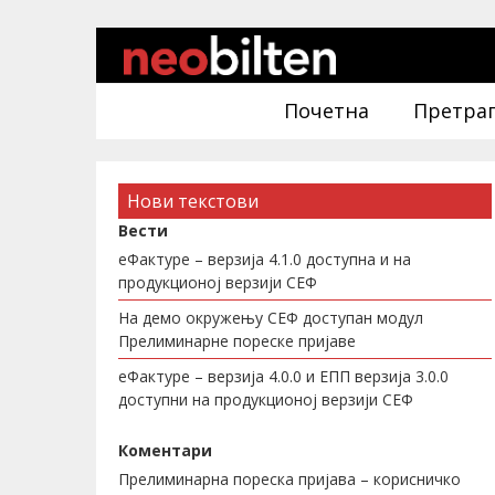
Почетна
Претра
Нови текстови
Вести
еФактуре – верзија 4.1.0 доступна и на
продукционој верзији СЕФ
На демо окружењу СЕФ доступан модул
Прелиминарне пореске пријаве
еФактуре – верзија 4.0.0 и ЕПП верзија 3.0.0
доступни на продукционој верзији СЕФ
Коментари
Прелиминарна пореска пријава – корисничко