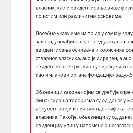
власник, као и евидентирање више физи
по истим или различитим основима.
Посебно указујемо на то да у случају за
закона, усклађивање, поред учитавања 
евидентирање оснивача и корисника фон
стварног власника, ако је одређен, а ак
евидентира се круг лица у чијем је инте
као и чланови органа фондацијe/ задужб
Обвезници закона којим се уређује спр
финансирања тероризма су од данас у мо
документацији и личним идентификатор
власника. Такође, обвезници су од данас
евиденцију упишу напомене о несагласно