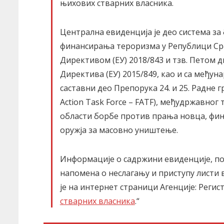
њихових стварних власника.
Централна евиденција је део система за
финансирања тероризма у Републици Србиј
Директивом (ЕУ) 2018/843 и тзв. Петом 
Директива (ЕУ) 2015/849, као и са међун
саставни део Препорука 24. и 25. Радне гр
Action Task Force – FATF), међудржавног 
области борбе против прања новца, фи
оружја за масовно уништење.
Информације о садржини евиденције, по
напомена о неслагању и приступу листи 
је на интернет страници Агенције: Регис
стварних власника
.“