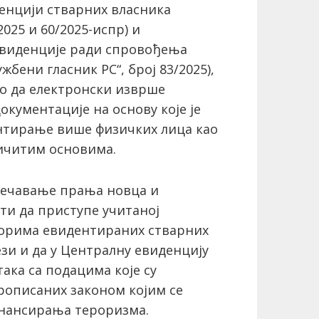
денцији стварних власника
2025 и 60/2025-испр) и
виденције ради спровођења
бени гласник РС“, број 83/2025),
но да електронски изврше
кументације на основу које је
ентирање више физичких лица као
личитим основима.
пречавање прања новца и
ти да приступе учитаној
орима евидентираних стварних
ези и да у Централну евиденцију
ака са подацима које су
описаних законом којим се
инансирања тероризма.