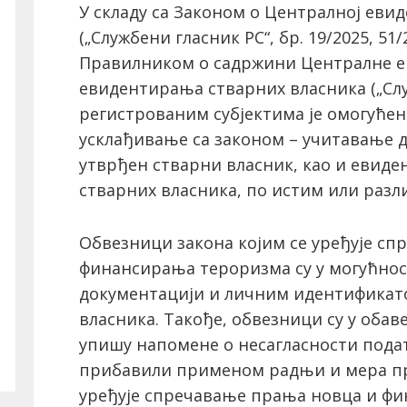
У складу са Законом о Централној еви
(„Службени гласник РС“, бр. 19/2025, 51/
Правилником о садржини Централне е
евидентирања стварних власника („Служ
регистрованим субјектима је омогуће
усклађивање са законом – учитавање до
утврђен стварни власник, као и евид
стварних власника, по истим или раз
Обвезници закона којим се уређује с
финансирања тероризма су у могућнос
документацији и личним идентификат
власника. Такође, обвезници су у обав
упишу напомене о несагласности подат
прибавили применом радњи и мера пр
уређује спречавање прања новца и ф