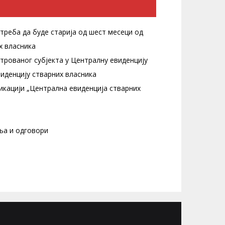
 треба да буде старија од шест месеци од
х власника
трованог субјекта у Централну евиденцију
иденцију стварних власника
ликацији „Централна евиденција стварних
ња и одговори