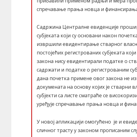
прибавили применом радњи и мера пропи
спречавање прања новца и финансирања
Садржина Централне евиденције прошир
субјеката који су основани након почетка
извршили евидентирање стварног власник
постојећих регистрованих субјеката кој
закона нису евидентирали податке о ств
садржати и податке о регистрованим субј
дана почетка примене овог закона не из
докумената на основу којих је стварни 
субјекти са листе сматраће се високориз
уређује спречавање прања новца и фин
У новој апликацији омогућено је и евид
сличног трасту у законом прописаним сл