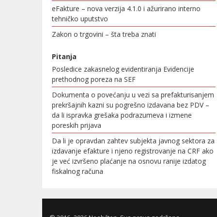
eFakture – nova verzija 4.1.0 i ažurirano interno
tehničko uputstvo
Zakon o trgovini – šta treba znati
Pitanja
Posledice zakasnelog evidentiranja Evidencije
prethodnog poreza na SEF
Dokumenta o povećanju u vezi sa prefakturisanjem
prekršajnih kazni su pogrešno izdavana bez PDV –
da li ispravka grešaka podrazumeva i izmene
poreskih prijava
Da li je opravdan zahtev subjekta javnog sektora za
izdavanje efakture i njeno registrovanje na CRF ako
je već izvršeno plaćanje na osnovu ranije izdatog
fiskalnog računa