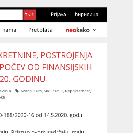
Prijava
ћирилица
 nama
Pretplata
EKRETNINE, POSTROJENJA
 POČEV OD FINANSIJSKIH
020. GODINU
vizija
Avans
,
Kurs
,
MRS / MSFI
,
Nepokretnost
,
kti
00-188/2020-16 od 14.5.2020. god.)
aju. Pristup ovom sadržaju imaju