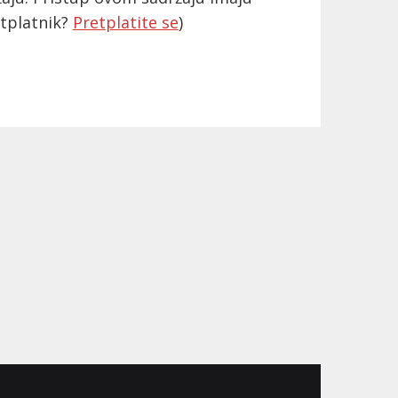
etplatnik?
Pretplatite se
)