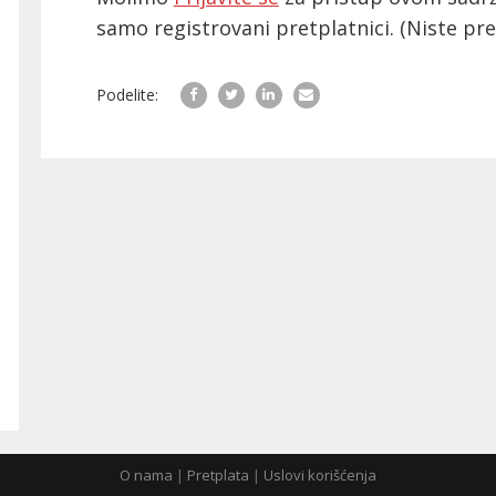
samo registrovani pretplatnici.
(Niste pr
Podelite:
O nama
|
Pretplata
|
Uslovi korišćenja