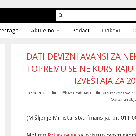
retraga
Aktuelno
Podaci
Linkovi
O
DATI DEVIZNI AVANSI ZA N
I OPREMU SE NE KURSIRAJU
IZVEŠTAJA ZA 2
07.06.2020.
Službena mišljenja
Računovodstvo / re
Oprema i obje
(Mišljenje Ministarstva finansija, br. 011-
Molimo
Prijavite se
za pristup ovom sadrž