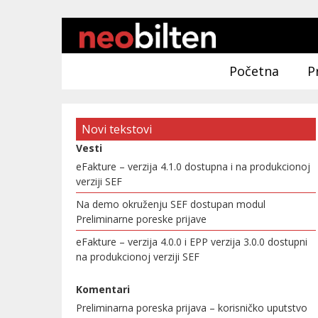
Početna
P
Novi tekstovi
Vesti
eFakture – verzija 4.1.0 dostupna i na produkcionoj
verziji SEF
Na demo okruženju SEF dostupan modul
Preliminarne poreske prijave
eFakture – verzija 4.0.0 i EPP verzija 3.0.0 dostupni
na produkcionoj verziji SEF
Komentari
Preliminarna poreska prijava – korisničko uputstvo