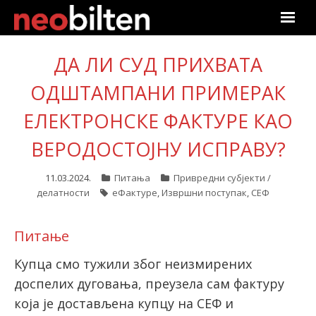
Почетна
ДА ЛИ СУД ПРИХВАТА
Претрага
ОДШТАМПАНИ ПРИМЕРАК
ЕЛЕКТРОНСКЕ ФАКТУРЕ КАО
Актуелно
ВЕРОДОСТОЈНУ ИСПРАВУ?
Подаци
11.03.2024.
Питања
Привредни субјекти /
Линкови
делатности
еФактуре
,
Извршни поступак
,
СЕФ
О нама
Питање
Претплата
Купца смо тужили због неизмирених
доспелих дуговања, преузела сам фактуру
Пријава
која је достављена купцу на СЕФ и