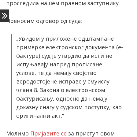
проследила нашем правном заступнику.
Преносим одговор од суда:
latinica
„Увидом у приложене одштампане
примерке електронског документа (е-
фактуре) суд је утврдио да исти не
испуњавају напред прописане
услове, те да немају својство
веродостојене исправе у смуислу
члана 8. Закона о електронском
фактурисању, односно да немају
доказну снагу у судском поступку, као
оригинални акт.“
Молимо
Пријавите се
за приступ овом