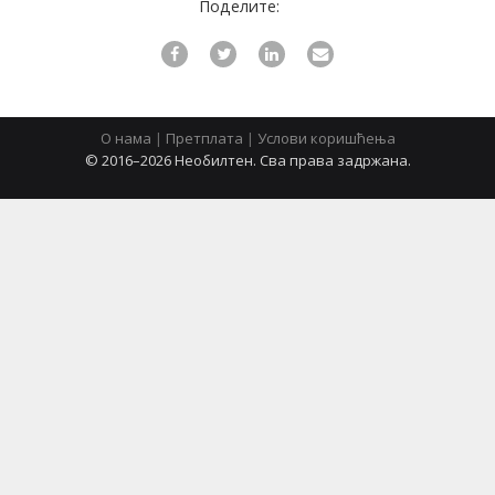
Поделите:
latinica
О нама
|
Претплата
|
Услови коришћења
© 2016–2026 Необилтен. Сва права задржана.