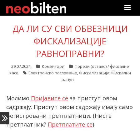
Почетна
ДА ЛИ СУ СВИ ОБВЕЗНИЦИ
Претрага
ФИСКАЛИЗАЦИЈЕ
РАВНОПРАВНИ?
Актуелно
29.07.2024.
Коментари
Порези (остало) / фискалне
Подаци
касе
Електронско пословање
,
Фискализација
,
Фискални
рачун
Линкови
Молимо
Пријавите се
за приступ овом
О нама
садржају. Приступ овом садржају имају само
регистровани претплатници.
Претплата
(Нисте
претплатник?
Претплатите се
)
Пријава