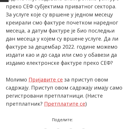
преко СЕФ субјектима приватног сектора.
За услуге које су вршене у једном месецу
latinica
креирали смо фактуре почетком наредног
месеца, а датум фактуре је био последњи
дан месеца у којем су вршене услуге. Да ли
фактуре за децембар 2022. године можемо
издати као и до сада или смо у обавези да
издамо електронске фактуре преко СЕФ?
Молимо
Пријавите се
за приступ овом
садржају. Приступ овом садржају имају само
регистровани претплатници.
(Нисте
претплатник?
Претплатите се
)
Поделите: