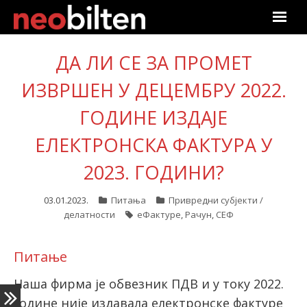
Почетна
ДА ЛИ СЕ ЗА ПРОМЕТ
ИЗВРШЕН У ДЕЦЕМБРУ 2022.
Претрага
ГОДИНЕ ИЗДАЈЕ
Актуелно
ЕЛЕКТРОНСКА ФАКТУРА У
Подаци
2023. ГОДИНИ?
Линкови
03.01.2023.
Питања
Привредни субјекти /
делатности
еФактуре
,
Рачун
,
СЕФ
О нама
Претплата
Питање
Наша фирма је обвезник ПДВ и у току 2022.
Пријава
године није издавала електронске фактуре