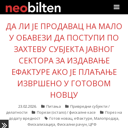
Почетна
ДА ЛИ ЈЕ ПРОДАВАЦ НА МАЛО
У ОБАВЕЗИ ДА ПОСТУПИ ПО
Претрага
ЗАХТЕВУ СУБЈЕКТА ЈАВНОГ
Актуелно
СЕКТОРА ЗА ИЗДАВАЊЕ
Подаци
ЕФАКТУРЕ АКО ЈЕ ПЛАЋАЊЕ
Линкови
ИЗВРШЕНО У ГОТОВОМ
О нама
НОВЦУ
Претплата
23.02.2026.
Питања
Привредни субјекти /
делатности
Порези (остало) / фискалне касе
Порез на
додату вредност
Готов новац
,
еФактуре
,
Малопродаја
,
Пријава
Фискализација
,
Фискални рачун
,
ЦРФ