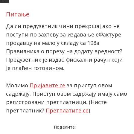
Питање
latinica
Да ли предузетник чини прекршај ако не
поступи по захтеву за издавање еФактуре
продавцу на мало у складу са 198а
Правилника о порезу на додату вредност?
Предузетник је издао фискални рачун који
је плаћен готовином.
Молимо
Пријавите се
за приступ овом
садржају. Приступ овом садржају имају само
регистровани претплатници.
(Нисте
претплатник?
Претплатите се
)
Поделите: